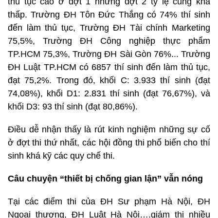
thủ tục cao ở đợt 1 nhưng đợt 2 tỷ lệ cũng khá
thấp. Trường ĐH Tôn Đức Thắng có 74% thí sinh
đến làm thủ tục, Trường ĐH Tài chính Marketing
75,5%, Trường ĐH Công nghiệp thực phẩm
TP.HCM 75,3%, Trường ĐH Sài Gòn 76%... Trường
ĐH Luật TP.HCM có 6857 thí sinh đến làm thủ tục,
đạt 75,2%. Trong đó, khối C: 3.933 thí sinh (đạt
74,08%), khối D1: 2.831 thí sinh (đạt 76,67%), và
khối D3: 93 thí sinh (đạt 80,86%).
Điều dễ nhận thấy là rút kinh nghiệm những sự cố
ở đợt thi thứ nhất, các hội đồng thi phổ biến cho thí
sinh khá kỹ các quy chế thi.
Câu chuyện “thiết bị chống gian lận” vẫn nóng
Tại các điểm thi của ĐH Sư phạm Hà Nội, ĐH
Ngoại thương, ĐH Luật Hà Nội….giám thị nhiều