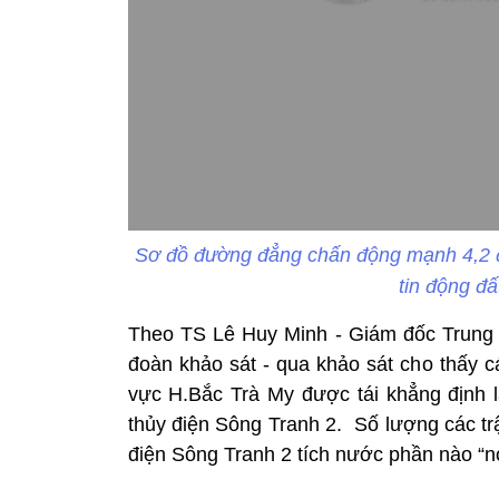
Sơ đồ đường đẳng chấn động mạnh 4,2 độ
tin động đ
Theo TS Lê Huy Minh - Giám đốc Trung 
đoàn khảo sát - qua khảo sát cho thấy c
vực H.Bắc Trà My được tái khẳng định là
thủy điện Sông Tranh 2. Số lượng các trậ
điện Sông Tranh 2 tích nước phần nào “nó