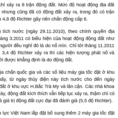
hỉ xảy ra 8 trận động đất. Mức độ hoạt động địa đất
 nhưng cũng đã có động đất xảy ra, trong đó có trận
 4,8 độ Richter gây nên chấn động cấp 6.
 tích nước (ngày 29.11.2010), theo chính quyền địa
áng 3.2011 có biểu hiện của hoạt động động đất như
người đều nghĩ đó là do nổ mìn. Chỉ tới tháng 11.2011
3,4 độ Richter xảy ra thì các hiện tượng phát nổ và
i được khẳng định là do động đất.
ịa chấn quốc gia và các số liệu máy gia tốc đặt ở khu
hấy, từ ngày thủy điện này tích nước cho đến ngày
đất ở khu vực H.Bắc Trà My và lân cận. Các nhà khoa
này, động đất kích thích vẫn tiếp tục xảy ra, thậm chí có
iá trị động đất cực đại đã đánh giá (5,5 độ Richter).
n lực Việt Nam lắp đặt bổ sung thêm 2 máy gia tốc đặt