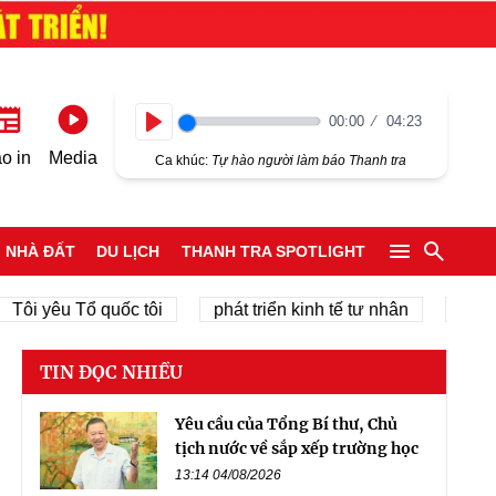
00:00
04:23
Play
o in
Media
Ca khúc:
Tự hào người làm báo Thanh tra
NHÀ ĐẤT
DU LỊCH
THANH TRA SPOTLIGHT
 yêu Tổ quốc tôi
phát triển kinh tế tư nhân
chính quy
TIN ĐỌC NHIỀU
Yêu cầu của Tổng Bí thư, Chủ
tịch nước về sắp xếp trường học
13:14 04/08/2026