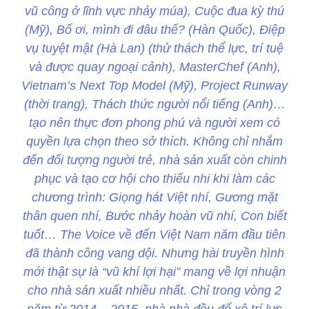
vũ công ở lĩnh vực nhảy múa), Cuộc đua kỳ thú
(Mỹ), Bố ơi, mình đi đâu thế? (Hàn Quốc), Điệp
vụ tuyệt mật (Hà Lan) (thử thách thể lực, trí tuệ
và được quay ngoại cảnh), MasterChef (Anh),
Vietnam’s Next Top Model (Mỹ), Project Runway
(thời trang), Thách thức người nổi tiếng (Anh)…
tạo nên thực đơn phong phú và người xem có
quyền lựa chọn theo sở thích. Không chỉ nhắm
đến đối tượng người trẻ, nhà sản xuất còn chinh
phục và tạo cơ hội cho thiếu nhi khi làm các
chương trình: Giọng hát Việt nhí, Gương mặt
thân quen nhí, Bước nhảy hoàn vũ nhí, Con biết
tuốt… The Voice về đến Việt Nam năm đầu tiên
đã thành công vang dội. Nhưng hài truyền hình
mới thật sự là “vũ khí lợi hại” mang về lợi nhuận
cho nhà sản xuất nhiều nhất. Chỉ trong vòng 2