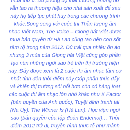
mùa thứ 6. Dù phong độ thất thường nhưng nó
vẫn tạo ra thương hiệu cho nhà sản xuất để sau
này họ tiếp tục phát huy trong các chương trình
khác.Song song với cuộc thi Thần tượng âm
nhạc Việt Nam, The Voice – Giọng hát Việt được
mua bản quyền từ Hà Lan cũng tạo nên cơn sốt
rầm rộ trong năm 2012. Dù trải qua nhiều ồn ào
nhưng 3 mùa của Giọng hát Việt cũng góp phần
tạo nên những ngôi sao trẻ trên thị trường hiện
nay. Đây được xem là 2 cuộc thi âm nhạc tầm cỡ
nhất tính đến thời điểm này.Góp phần thúc đẩy
và khiến thị trường sôi nổi hơn còn có hàng loạt
các cuộc thi âm nhạc lớn nhỏ khác như X Factor
(bản quyền của Anh quốc), Tuyệt đỉnh tranh tài
(Na Uy), The Winner Is (Hà Lan), Học viện ngôi
sao (bản quyền của tập đoàn Endemol)… Thời
điểm 2012 trở đi, truyền hình thực tế như mảnh