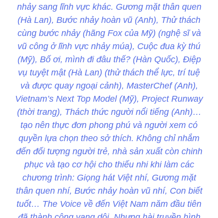
nhảy sang lĩnh vực khác. Gương mặt thân quen
(Hà Lan), Bước nhảy hoàn vũ (Anh), Thử thách
cùng bước nhảy (hãng Fox của Mỹ) (nghệ sĩ và
vũ công ở lĩnh vực nhảy múa), Cuộc đua kỳ thú
(Mỹ), Bố ơi, mình đi đâu thế? (Hàn Quốc), Điệp
vụ tuyệt mật (Hà Lan) (thử thách thể lực, trí tuệ
và được quay ngoại cảnh), MasterChef (Anh),
Vietnam’s Next Top Model (Mỹ), Project Runway
(thời trang), Thách thức người nổi tiếng (Anh)…
tạo nên thực đơn phong phú và người xem có
quyền lựa chọn theo sở thích. Không chỉ nhắm
đến đối tượng người trẻ, nhà sản xuất còn chinh
phục và tạo cơ hội cho thiếu nhi khi làm các
chương trình: Giọng hát Việt nhí, Gương mặt
thân quen nhí, Bước nhảy hoàn vũ nhí, Con biết
tuốt… The Voice về đến Việt Nam năm đầu tiên
đã thành công vang dội. Nhưng hài truyền hình