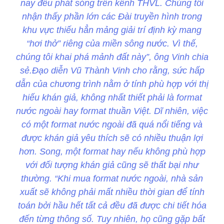
nay đều phát sóng trên kênh THVL. Chúng tôi
nhận thấy phần lớn các Đài truyền hình trong
khu vực thiếu hẳn mảng giải trí định kỳ mang
“hơi thở” riêng của miền sông nước. Vì thế,
chúng tôi khai phá mảnh đất này”, ông Vinh chia
sẻ.Đạo diễn Vũ Thành Vinh cho rằng, sức hấp
dẫn của chương trình nằm ở tính phù hợp với thị
hiếu khán giả, không nhất thiết phải là format
nước ngoài hay format thuần Việt. Dĩ nhiên, việc
có một format nước ngoài đã quá nổi tiếng và
được khán giả yêu thích sẽ có nhiều thuận lợi
hơn. Song, một format hay nếu không phù hợp
với đối tượng khán giả cũng sẽ thất bại như
thường. “Khi mua format nước ngoài, nhà sản
xuất sẽ không phải mất nhiều thời gian để tính
toán bởi hầu hết tất cả đều đã được chi tiết hóa
đến từng thông số. Tuy nhiên, họ cũng gặp bất