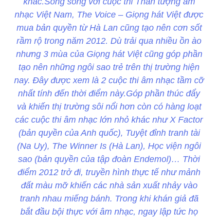
khác.Song song với cuộc thi Thần tượng âm
nhạc Việt Nam, The Voice – Giọng hát Việt được
mua bản quyền từ Hà Lan cũng tạo nên cơn sốt
rầm rộ trong năm 2012. Dù trải qua nhiều ồn ào
nhưng 3 mùa của Giọng hát Việt cũng góp phần
tạo nên những ngôi sao trẻ trên thị trường hiện
nay. Đây được xem là 2 cuộc thi âm nhạc tầm cỡ
nhất tính đến thời điểm này.Góp phần thúc đẩy
và khiến thị trường sôi nổi hơn còn có hàng loạt
các cuộc thi âm nhạc lớn nhỏ khác như X Factor
(bản quyền của Anh quốc), Tuyệt đỉnh tranh tài
(Na Uy), The Winner Is (Hà Lan), Học viện ngôi
sao (bản quyền của tập đoàn Endemol)… Thời
điểm 2012 trở đi, truyền hình thực tế như mảnh
đất màu mỡ khiến các nhà sản xuất nhảy vào
tranh nhau miếng bánh. Trong khi khán giả đã
bắt đầu bội thực với âm nhạc, ngay lập tức họ