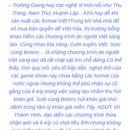
– Trường Giang hay các nghệ sĩ mới nổi như Thu
Trang, Nam Thư, Huỳnh Lập…Khó hay dễ khi
sản xuất các format Việt?Trong khi nhà nhà đổ
xô mua bản quyền để Việt hóa, thị trường bỗng
khan hiếm các chương trình do người Việt sáng
tạo. Cùng nhau tỏa sáng, Cười xuyên Việt, Solo
cùng Bolero… là những chương trình do người
Việt sáng tạo đã rất chật vật tìm chỗ đứng.Có thể
thấy, tính quy mô, yếu tố hấp dẫn, nghẹt thở của
các game show này chưa bằng các format của
nước ngoài nhưng không thể phủ nhận sự cố
gắng của ê-kíp trong việc sáng tạo nhằm thu hút
khán giả. Solo cùng Bolero hút khán giả nhờ
đánh trúng tâm lý khán giả miền Tây. NSƯT Vũ
Thành Vinh, đạo diễn các chương trình thừa
nhận anh và ê-kíp có chút liều lĩnh nhưng không