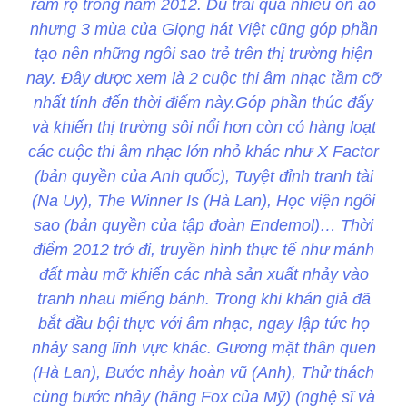
rầm rộ trong năm 2012. Dù trải qua nhiều ồn ào
nhưng 3 mùa của Giọng hát Việt cũng góp phần
tạo nên những ngôi sao trẻ trên thị trường hiện
nay. Đây được xem là 2 cuộc thi âm nhạc tầm cỡ
nhất tính đến thời điểm này.Góp phần thúc đẩy
và khiến thị trường sôi nổi hơn còn có hàng loạt
các cuộc thi âm nhạc lớn nhỏ khác như X Factor
(bản quyền của Anh quốc), Tuyệt đỉnh tranh tài
(Na Uy), The Winner Is (Hà Lan), Học viện ngôi
sao (bản quyền của tập đoàn Endemol)… Thời
điểm 2012 trở đi, truyền hình thực tế như mảnh
đất màu mỡ khiến các nhà sản xuất nhảy vào
tranh nhau miếng bánh. Trong khi khán giả đã
bắt đầu bội thực với âm nhạc, ngay lập tức họ
nhảy sang lĩnh vực khác. Gương mặt thân quen
(Hà Lan), Bước nhảy hoàn vũ (Anh), Thử thách
cùng bước nhảy (hãng Fox của Mỹ) (nghệ sĩ và