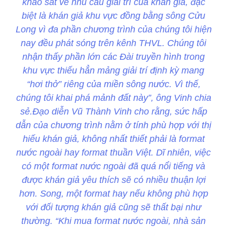
khảo sát về nhu cầu giải trí của khán giả, đặc
biệt là khán giả khu vực đồng bằng sông Cửu
Long vì đa phần chương trình của chúng tôi hiện
nay đều phát sóng trên kênh THVL. Chúng tôi
nhận thấy phần lớn các Đài truyền hình trong
khu vực thiếu hẳn mảng giải trí định kỳ mang
“hơi thở” riêng của miền sông nước. Vì thế,
chúng tôi khai phá mảnh đất này”, ông Vinh chia
sẻ.Đạo diễn Vũ Thành Vinh cho rằng, sức hấp
dẫn của chương trình nằm ở tính phù hợp với thị
hiếu khán giả, không nhất thiết phải là format
nước ngoài hay format thuần Việt. Dĩ nhiên, việc
có một format nước ngoài đã quá nổi tiếng và
được khán giả yêu thích sẽ có nhiều thuận lợi
hơn. Song, một format hay nếu không phù hợp
với đối tượng khán giả cũng sẽ thất bại như
thường. “Khi mua format nước ngoài, nhà sản