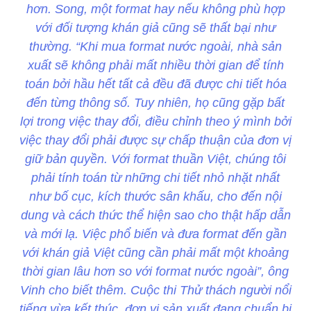
hơn. Song, một format hay nếu không phù hợp
với đối tượng khán giả cũng sẽ thất bại như
thường. “Khi mua format nước ngoài, nhà sản
xuất sẽ không phải mất nhiều thời gian để tính
toán bởi hầu hết tất cả đều đã được chi tiết hóa
đến từng thông số. Tuy nhiên, họ cũng gặp bất
lợi trong việc thay đổi, điều chỉnh theo ý mình bởi
việc thay đổi phải được sự chấp thuận của đơn vị
giữ bản quyền. Với format thuần Việt, chúng tôi
phải tính toán từ những chi tiết nhỏ nhặt nhất
như bố cục, kích thước sân khấu, cho đến nội
dung và cách thức thể hiện sao cho thật hấp dẫn
và mới lạ. Việc phổ biến và đưa format đến gần
với khán giả Việt cũng cần phải mất một khoảng
thời gian lâu hơn so với format nước ngoài”, ông
Vinh cho biết thêm. Cuộc thi Thử thách người nổi
tiếng vừa kết thúc, đơn vị sản xuất đang chuẩn bị