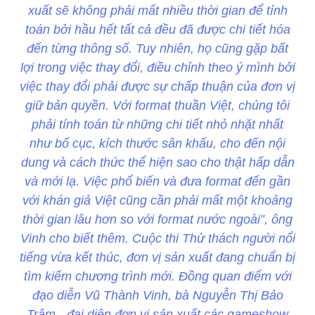
xuất sẽ không phải mất nhiều thời gian để tính
toán bởi hầu hết tất cả đều đã được chi tiết hóa
đến từng thông số. Tuy nhiên, họ cũng gặp bất
lợi trong việc thay đổi, điều chỉnh theo ý mình bởi
việc thay đổi phải được sự chấp thuận của đơn vị
giữ bản quyền. Với format thuần Việt, chúng tôi
phải tính toán từ những chi tiết nhỏ nhặt nhất
như bố cục, kích thước sân khấu, cho đến nội
dung và cách thức thể hiện sao cho thật hấp dẫn
và mới lạ. Việc phổ biến và đưa format đến gần
với khán giả Việt cũng cần phải mất một khoảng
thời gian lâu hơn so với format nước ngoài”, ông
Vinh cho biết thêm. Cuộc thi Thử thách người nổi
tiếng vừa kết thúc, đơn vị sản xuất đang chuẩn bị
tìm kiếm chương trình mới. Đồng quan điểm với
đạo diễn Vũ Thành Vinh, bà Nguyễn Thị Bảo
Trâm - đại diện đơn vị sản xuất các gameshow