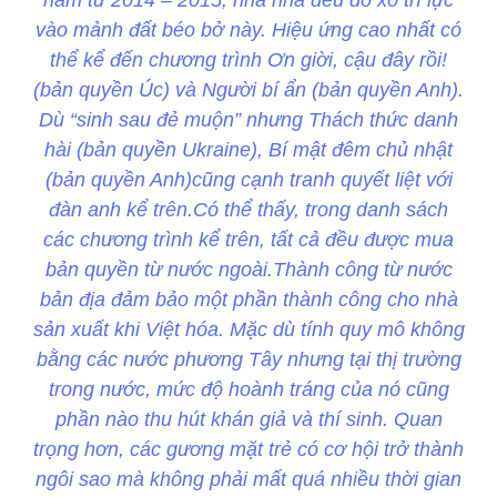
năm từ 2014 – 2015, nhà nhà đều đổ xô trí lực
vào mảnh đất béo bở này. Hiệu ứng cao nhất có
thể kể đến chương trình Ơn giời, cậu đây rồi!
(bản quyền Úc) và Người bí ẩn (bản quyền Anh).
Dù “sinh sau đẻ muộn” nhưng Thách thức danh
hài (bản quyền Ukraine), Bí mật đêm chủ nhật
(bản quyền Anh)cũng cạnh tranh quyết liệt với
đàn anh kể trên.Có thể thấy, trong danh sách
các chương trình kể trên, tất cả đều được mua
bản quyền từ nước ngoài.Thành công từ nước
bản địa đảm bảo một phần thành công cho nhà
sản xuất khi Việt hóa. Mặc dù tính quy mô không
bằng các nước phương Tây nhưng tại thị trường
trong nước, mức độ hoành tráng của nó cũng
phần nào thu hút khán giả và thí sinh. Quan
trọng hơn, các gương mặt trẻ có cơ hội trở thành
ngôi sao mà không phải mất quá nhiều thời gian