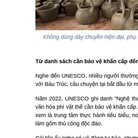
Không dùng dây chuyền hiện đại, phụ 
Từ danh sách cần bảo vệ khẩn cấp đ
Nghe đến UNESCO, nhiều người thường n
với Bàu Trúc, câu chuyện lại bắt đầu từ m
Năm 2022, UNESCO ghi danh "Nghệ thu
văn hóa phi vật thể cần bảo vệ khẩn cấp
xem là trung tâm thực hành tiêu biểu, n
làm gốm thủ công độc đáo.
Cái tên ấy nghe có vẻ đáng tự hào, nhưn