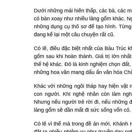
Dưới những mái hiên thấp, các bà, các m
có bàn xoay như nhiều làng gốm khác. Ng
những dụng cụ thô sơ để tạo hình. Từng
đang kể lại một câu chuyện rất cũ.
Có lẽ, điều đặc biệt nhất của Bàu Trúc
gốm sau khi hoàn thành. Giá trị lớn nhấ
thế hệ khác. Đó là kinh nghiệm chọn đất, 
những hoa văn mang dấu ấn văn hóa Ch
Khác với những ngôi tháp hay hiện vật n
con người. Khi nghệ nhân còn làm nghề
Nhưng nếu người trẻ rời đi, nếu những đô
làng gốm sẽ dần mất đi sức sống vốn có.
Có lẽ vì thế mà trong đề án mới, Khánh 
đặt ra nhiều nhiệm vụ như truyền dạy ngh