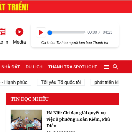
00:00
04:23
Play
o in
Media
Ca khúc:
Tự hào người làm báo Thanh tra
NHÀ ĐẤT
DU LỊCH
THANH TRA SPOTLIGHT
nh phúc
Tôi yêu Tổ quốc tôi
phát triển kinh tế tư nhâ
TIN ĐỌC NHIỀU
Hà Nội: Chỉ đạo giải quyết vụ
việc ở phường Hoàn Kiếm, Phú
Diễn