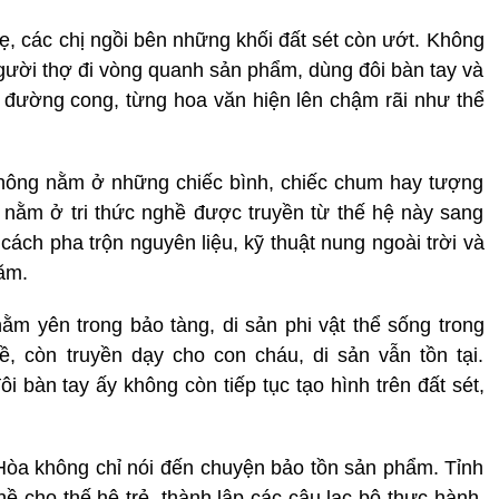
ẹ, các chị ngồi bên những khối đất sét còn ướt. Không
ười thợ đi vòng quanh sản phẩm, dùng đôi bàn tay và
 đường cong, từng hoa văn hiện lên chậm rãi như thể
 không nằm ở những chiếc bình, chiếc chum hay tượng
t nằm ở tri thức nghề được truyền từ thế hệ này sang
cách pha trộn nguyên liệu, kỹ thuật nung ngoài trời và
ăm.
ằm yên trong bảo tàng, di sản phi vật thể sống trong
, còn truyền dạy cho con cháu, di sản vẫn tồn tại.
i bàn tay ấy không còn tiếp tục tạo hình trên đất sét,
Hòa không chỉ nói đến chuyện bảo tồn sản phẩm. Tỉnh
ề cho thế hệ trẻ, thành lập các câu lạc bộ thực hành,