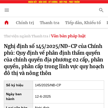
Chính trị
Thanh tra
Tiếp dân, Khiếu tố
Văn bản pháp luật
Thư viện ngành Thanh tra
/
Nghị định số 145/2025/NĐ-CP của Chính
phủ: Quy định về phân định thẩm quyền
của chính quyền địa phương 02 cấp, phân
quyền, phân cấp trong lĩnh vực quy hoạch
đô thị và nông thôn
Số ký hiệu
145/2025/NĐ-CP
Ngày ban
12-6-2025
hành
Loại văn bản
Nghị định