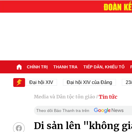
CHÍNH TRỊ
THANH TRA
TIẾP DÂN, KHIẾU TỐ
IV
Đại hội XIV
Đại hội XIV của Đảng
23/11/19
Tin tức
Media và Dân tộc tôn giáo
/
Theo dõi Báo Thanh tra trên
Di sản lên "không gi