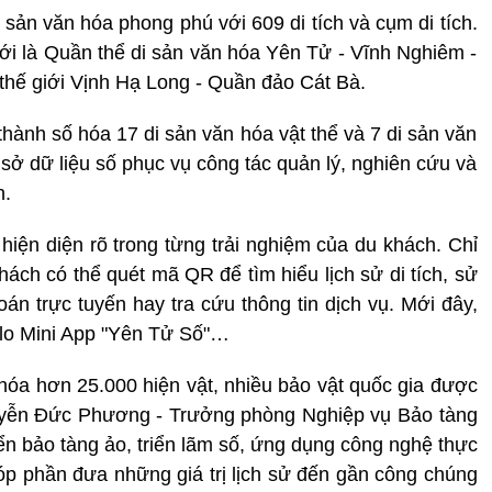
sản văn hóa phong phú với 609 di tích và cụm di tích.
giới là Quần thể di sản văn hóa Yên Tử - Vĩnh Nghiêm -
thế giới Vịnh Hạ Long - Quần đảo Cát Bà.
ành số hóa 17 di sản văn hóa vật thể và 7 di sản văn
 sở dữ liệu số phục vụ công tác quản lý, nghiên cứu và
h.
iện diện rõ trong từng trải nghiệm của du khách. Chỉ
hách có thể quét mã QR để tìm hiểu lịch sử di tích, sử
oán trực tuyến hay tra cứu thông tin dịch vụ. Mới đây,
alo Mini App "Yên Tử Số"…
óa hơn 25.000 hiện vật, nhiều bảo vật quốc gia được
uyễn Đức Phương - Trưởng phòng Nghiệp vụ Bảo tàng
iển bảo tàng ảo, triển lãm số, ứng dụng công nghệ thực
góp phần đưa những giá trị lịch sử đến gần công chúng