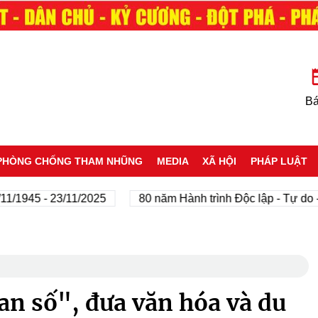
Bá
PHÒNG CHỐNG THAM NHŨNG
MEDIA
XÃ HỘI
PHÁP LUẬT
45 - 23/11/2025
80 năm Hành trình Độc lập - Tự do - Hạn
an số", đưa văn hóa và du