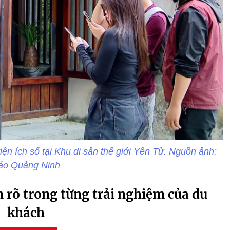
iện ích số tại Khu di sản thế giới Yên Tử. Nguồn ảnh:
áo Quảng Ninh
n rõ trong từng trải nghiệm của du
khách