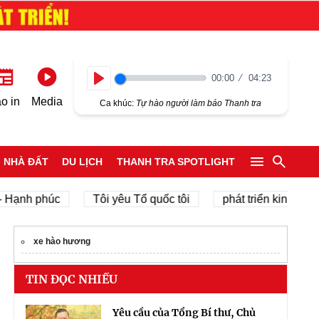
00:00
04:23
Play
o in
Media
Ca khúc:
Tự hào người làm báo Thanh tra
NHÀ ĐẤT
DU LỊCH
THANH TRA SPOTLIGHT
h phúc
Tôi yêu Tổ quốc tôi
phát triển kinh tế tư nhân
xe hào hương
TIN ĐỌC NHIỀU
Yêu cầu của Tổng Bí thư, Chủ