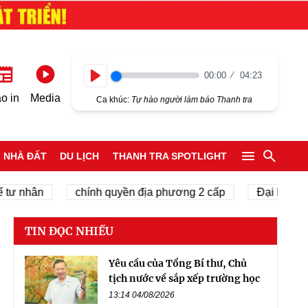
00:00
04:23
Play
o in
Media
Ca khúc:
Tự hào người làm báo Thanh tra
NHÀ ĐẤT
DU LỊCH
THANH TRA SPOTLIGHT
nhân
chính quyền địa phương 2 cấp
Đại hội Đại biể
TIN ĐỌC NHIỀU
Yêu cầu của Tổng Bí thư, Chủ
tịch nước về sắp xếp trường học
13:14 04/08/2026