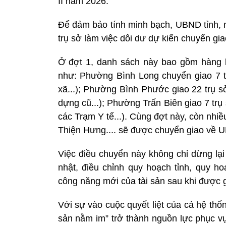
II năm 2026.
Để đảm bảo tính minh bạch, UBND tỉnh, n
trụ sở làm việc dôi dư dự kiến chuyển gi
Ở đợt 1, danh sách này bao gồm hàng loạ
như:
Phường Bình Long chuyển giao 7 t
xã...); Phường Bình Phước giao 22 trụ 
dựng cũ...); Phường Trấn Biên giao 7 tr
các Trạm Y tế...). Cùng đợt này, còn nhiề
Thiện Hưng.... sẽ được chuyển giao về U
Việc điều chuyển này không chỉ dừng lại
nhật, điều chỉnh quy hoạch tỉnh, quy h
công năng mới của tài sản sau khi được 
Với sự vào cuộc quyết liệt của cả hệ thốn
sản nằm im” trở thành nguồn lực phục vụ