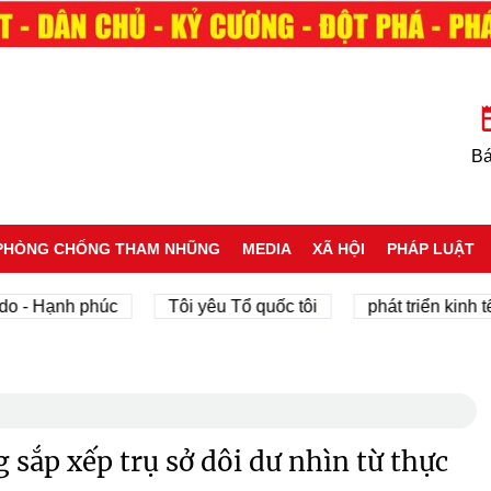
Bá
PHÒNG CHỐNG THAM NHŨNG
MEDIA
XÃ HỘI
PHÁP LUẬT
 Hạnh phúc
Tôi yêu Tổ quốc tôi
phát triển kinh tế tư 
 sắp xếp trụ sở dôi dư nhìn từ thực