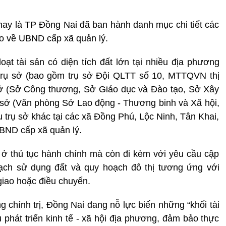
ay là TP Đồng Nai đã ban hành danh mục chi tiết các
ao về UBND cấp xã quản lý.
t tài sản có diện tích đất lớn tại nhiều địa phương
rụ sở (bao gồm trụ sở Đội QLTT số 10, MTTQVN thị
sở (Sở Công thương, Sở Giáo dục và Đào tạo, Sở Xây
ụ sở (Văn phòng Sở Lao động - Thương binh và Xã hội,
u trụ sở khác tại các xã Đồng Phú, Lộc Ninh, Tân Khai,
BND cấp xã quản lý.
 ở thủ tục hành chính mà còn đi kèm với yêu cầu cập
oạch sử dụng đất và quy hoạch đô thị tương ứng với
giao hoặc điều chuyển.
g chính trị, Đồng Nai đang nỗ lực biến những “khối tài
 phát triển kinh tế - xã hội địa phương, đảm bảo thực