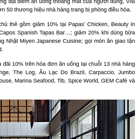
ững địa điểm ăn uống thoáng mát của người dùng, VIB
hơn 50 thương hiệu nhà hàng trang bị phòng điều hòa.
hủ thẻ gồm giảm 10% tại Papas’ Chicken, Beauty in
, Capos Spanish Tapas Bar…; giảm 20% khi dùng bữa
g Nhật Miyen Japanese Cuisine; gọi món ăn giao tận
d.
đãi 10% trên hóa đơn ăn uống tại chuỗi 13 nhà hàng
unge, The Log, Âu Lạc Do Brazil, Carpaccio, Jumbo
ouse, Marina Seafood, Tib, Spice World, GEM Café và