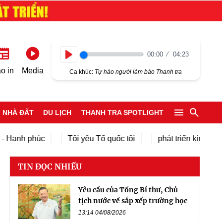
00:00
04:23
Play
o in
Media
Ca khúc:
Tự hào người làm báo Thanh tra
NHÀ ĐẤT
DU LỊCH
THANH TRA SPOTLIGHT
ạnh phúc
Tôi yêu Tổ quốc tôi
phát triển kinh tế tư nh
TIN ĐỌC NHIỀU
Yêu cầu của Tổng Bí thư, Chủ
tịch nước về sắp xếp trường học
13:14 04/08/2026