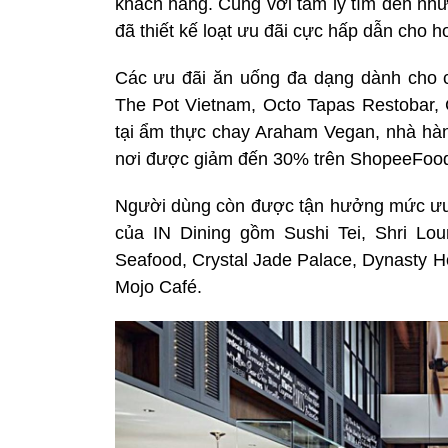
khách hàng. Cùng với tâm lý tìm đến nh
đã thiết kế loạt ưu đãi cực hấp dẫn cho 
Các ưu đãi ăn uống đa dạng dành cho c
The Pot Vietnam, Octo Tapas Restobar
tại ẩm thực chay Araham Vegan, nhà hàn
nơi được giảm đến 30% trên ShopeeFoo
Người dùng còn được tận hưởng mức ưu 
của IN Dining gồm Sushi Tei, Shri Lo
Seafood, Crystal Jade Palace, Dynasty H
Mojo Café.