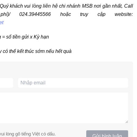
h, Quý khách vui lòng liên hệ chi nhánh MSB nơi gần nhất, Call
phí)/ 024.39445566 hoặc truy cập website:
et
 = số tiền gửi x Kỳ hạn
 có thể kết thúc sớm nếu hết quà
ui lòng gõ tiếng Việt có dấu.
Gửi bình luận