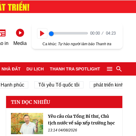
00:00
04:23
Play
o in
Media
Ca khúc:
Tự hào người làm báo Thanh tra
NHÀ ĐẤT
DU LỊCH
THANH TRA SPOTLIGHT
h phúc
Tôi yêu Tổ quốc tôi
phát triển kinh tế tư nhân
TIN ĐỌC NHIỀU
Yêu cầu của Tổng Bí thư, Chủ
tịch nước về sắp xếp trường học
13:14 04/08/2026