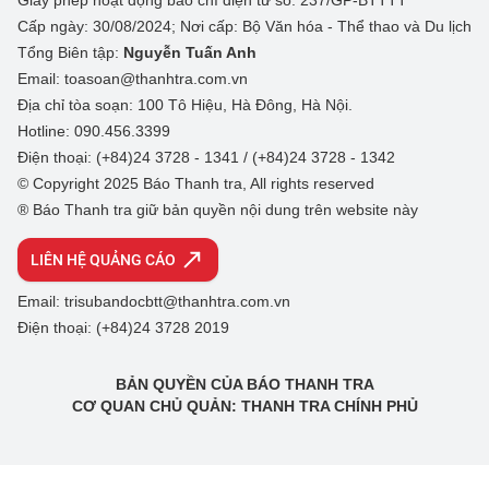
Giấy phép hoạt động báo chí điện tử số: 237/GP-BTTTT
Cấp ngày: 30/08/2024; Nơi cấp: Bộ Văn hóa - Thể thao và Du lịch
Tổng Biên tập:
Nguyễn Tuấn Anh
Email: toasoan@thanhtra.com.vn
Địa chỉ tòa soạn: 100 Tô Hiệu, Hà Đông, Hà Nội.
Hotline: 090.456.3399
Điện thoại: (+84)24 3728 - 1341 / (+84)24 3728 - 1342
© Copyright 2025 Báo Thanh tra, All rights reserved
® Báo Thanh tra giữ bản quyền nội dung trên website này
LIÊN HỆ QUẢNG CÁO
Email: trisubandocbtt@thanhtra.com.vn
Điện thoại: (+84)24 3728 2019
BẢN QUYỀN CỦA BÁO THANH TRA
CƠ QUAN CHỦ QUẢN: THANH TRA CHÍNH PHỦ