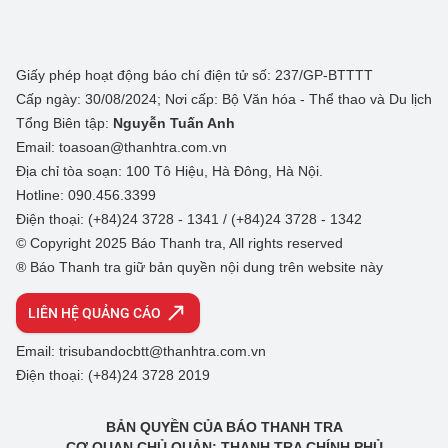
Giấy phép hoạt động báo chí điện tử số: 237/GP-BTTTT
Cấp ngày: 30/08/2024; Nơi cấp: Bộ Văn hóa - Thể thao và Du lịch
Tổng Biên tập:
Nguyễn Tuấn Anh
Email: toasoan@thanhtra.com.vn
Địa chỉ tòa soạn: 100 Tô Hiệu, Hà Đông, Hà Nội.
Hotline: 090.456.3399
Điện thoại: (+84)24 3728 - 1341 / (+84)24 3728 - 1342
© Copyright 2025 Báo Thanh tra, All rights reserved
® Báo Thanh tra giữ bản quyền nội dung trên website này
LIÊN HỆ QUẢNG CÁO
Email: trisubandocbtt@thanhtra.com.vn
Điện thoại: (+84)24 3728 2019
BẢN QUYỀN CỦA BÁO THANH TRA
CƠ QUAN CHỦ QUẢN: THANH TRA CHÍNH PHỦ