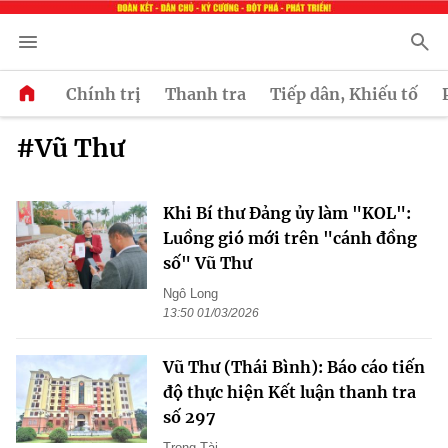
Chính trị
Thanh tra
Tiếp dân, Khiếu tố
#Vũ Thư
Khi Bí thư Đảng ủy làm "KOL":
Luồng gió mới trên "cánh đồng
số" Vũ Thư
Ngô Long
13:50 01/03/2026
Vũ Thư (Thái Bình): Báo cáo tiến
độ thực hiện Kết luận thanh tra
số 297
Trọng Tài