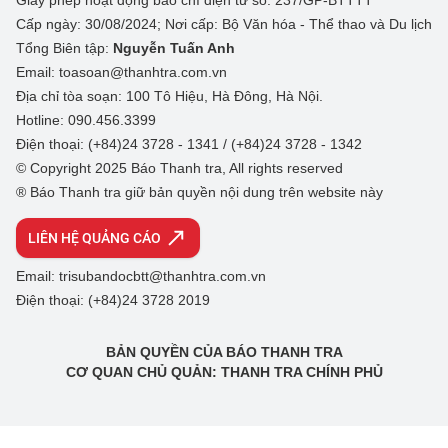
Giấy phép hoạt động báo chí điện tử số: 237/GP-BTTTT
Cấp ngày: 30/08/2024; Nơi cấp: Bộ Văn hóa - Thể thao và Du lịch
Tổng Biên tập:
Nguyễn Tuấn Anh
Email: toasoan@thanhtra.com.vn
Địa chỉ tòa soạn: 100 Tô Hiệu, Hà Đông, Hà Nội.
Hotline: 090.456.3399
Điện thoại: (+84)24 3728 - 1341 / (+84)24 3728 - 1342
© Copyright 2025 Báo Thanh tra, All rights reserved
® Báo Thanh tra giữ bản quyền nội dung trên website này
LIÊN HỆ QUẢNG CÁO
Email: trisubandocbtt@thanhtra.com.vn
Điện thoại: (+84)24 3728 2019
BẢN QUYỀN CỦA BÁO THANH TRA
CƠ QUAN CHỦ QUẢN: THANH TRA CHÍNH PHỦ