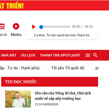
00:00
04:23
Play
o in
Media
Ca khúc:
Tự hào người làm báo Thanh tra
NHÀ ĐẤT
DU LỊCH
THANH TRA SPOTLIGHT
p - Tự do - Hạnh phúc
Tôi yêu Tổ quốc tôi
phát triể
TIN ĐỌC NHIỀU
Yêu cầu của Tổng Bí thư, Chủ tịch
nước về sắp xếp trường học
13:14 04/08/2026