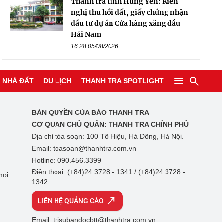
Thanh tra tỉnh Hưng Yên: Kiến
nghị thu hồi đất, giấy chứng nhận
đầu tư dự án Cửa hàng xăng dầu
Hải Nam
16:28 05/08/2026
NHÀ ĐẤT
DU LỊCH
THANH TRA SPOTLIGHT
BẢN QUYỀN CỦA BÁO THANH TRA
CƠ QUAN CHỦ QUẢN:
THANH TRA CHÍNH PHỦ
Địa chỉ tòa soạn: 100 Tô Hiệu, Hà Đông, Hà Nội.
Email: toasoan@thanhtra.com.vn
Hotline: 090.456.3399
Điện thoại: (+84)24 3728 - 1341 / (+84)24 3728 -
mọi
1342
LIÊN HỆ QUẢNG CÁO
Email: trisubandocbtt@thanhtra.com.vn