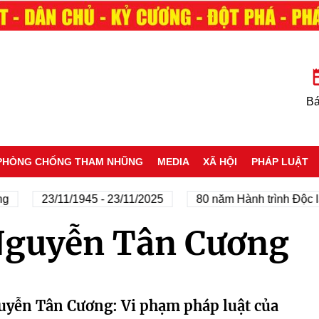
Bá
PHÒNG CHỐNG THAM NHŨNG
MEDIA
XÃ HỘI
PHÁP LUẬT
g
23/11/1945 - 23/11/2025
80 năm Hành trình Độc lậ
Nguyễn Tân Cương
yễn Tân Cương: Vi phạm pháp luật của