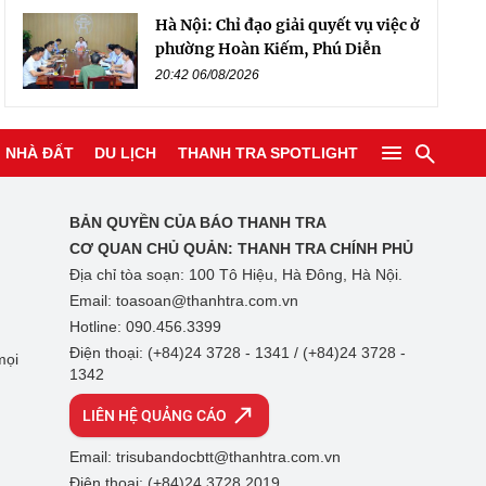
Hà Nội: Chỉ đạo giải quyết vụ việc ở
phường Hoàn Kiếm, Phú Diễn
20:42 06/08/2026
NHÀ ĐẤT
DU LỊCH
THANH TRA SPOTLIGHT
BẢN QUYỀN CỦA BÁO THANH TRA
CƠ QUAN CHỦ QUẢN:
THANH TRA CHÍNH PHỦ
Địa chỉ tòa soạn: 100 Tô Hiệu, Hà Đông, Hà Nội.
Email: toasoan@thanhtra.com.vn
Hotline: 090.456.3399
Điện thoại: (+84)24 3728 - 1341 / (+84)24 3728 -
mọi
1342
LIÊN HỆ QUẢNG CÁO
Email: trisubandocbtt@thanhtra.com.vn
Điện thoại: (+84)24 3728 2019