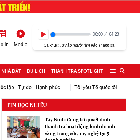
00:00
04:23
Play
o in
Media
Ca khúc:
Tự hào người làm báo Thanh tra
NHÀ ĐẤT
DU LỊCH
THANH TRA SPOTLIGHT
c lập - Tự do - Hạnh phúc
Tôi yêu Tổ quốc tôi
phát 
TIN ĐỌC NHIỀU
Tây Ninh: Công bố quyết định
thanh tra hoạt động kinh doanh
vàng trang sức, mỹ nghệ tại 5