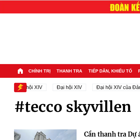
CHÍNH TRỊ
THANH TRA
TIẾP DÂN, KHIẾU TỐ
ân sự Đại hội XIV
Đại hội XIV
Đại hội XIV của Đản
#tecco skyvillen
Cần thanh tra Dự 