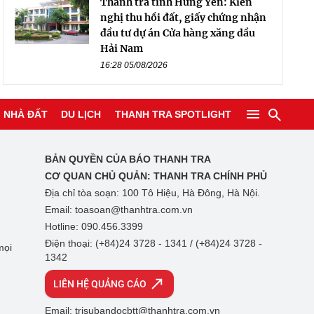
Thanh tra tỉnh Hưng Yên: Kiến
nghị thu hồi đất, giấy chứng nhận
đầu tư dự án Cửa hàng xăng dầu
Hải Nam
16:28 05/08/2026
NHÀ ĐẤT
DU LỊCH
THANH TRA SPOTLIGHT
BẢN QUYỀN CỦA BÁO THANH TRA
CƠ QUAN CHỦ QUẢN:
THANH TRA CHÍNH PHỦ
Địa chỉ tòa soạn: 100 Tô Hiệu, Hà Đông, Hà Nội.
Email: toasoan@thanhtra.com.vn
Hotline: 090.456.3399
Điện thoại: (+84)24 3728 - 1341 / (+84)24 3728 -
mọi
1342
LIÊN HỆ QUẢNG CÁO
Email: trisubandocbtt@thanhtra.com.vn