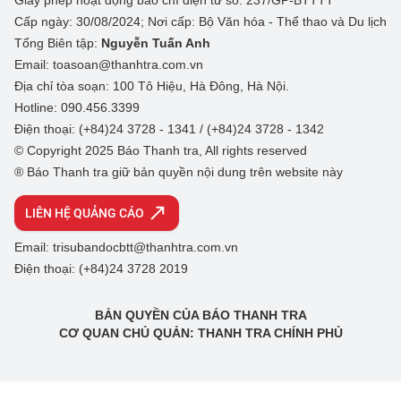
Giấy phép hoạt động báo chí điện tử số: 237/GP-BTTTT
Cấp ngày: 30/08/2024; Nơi cấp: Bộ Văn hóa - Thể thao và Du lịch
Tổng Biên tập:
Nguyễn Tuấn Anh
Email: toasoan@thanhtra.com.vn
Địa chỉ tòa soạn: 100 Tô Hiệu, Hà Đông, Hà Nội.
Hotline: 090.456.3399
Điện thoại: (+84)24 3728 - 1341 / (+84)24 3728 - 1342
© Copyright 2025 Báo Thanh tra, All rights reserved
® Báo Thanh tra giữ bản quyền nội dung trên website này
LIÊN HỆ QUẢNG CÁO
Email: trisubandocbtt@thanhtra.com.vn
Điện thoại: (+84)24 3728 2019
BẢN QUYỀN CỦA BÁO THANH TRA
CƠ QUAN CHỦ QUẢN: THANH TRA CHÍNH PHỦ