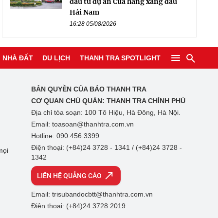
đầu tư dự án Cửa hàng xăng dầu
Hải Nam
16:28 05/08/2026
NHÀ ĐẤT
DU LỊCH
THANH TRA SPOTLIGHT
BẢN QUYỀN CỦA BÁO THANH TRA
CƠ QUAN CHỦ QUẢN:
THANH TRA CHÍNH PHỦ
Địa chỉ tòa soạn: 100 Tô Hiệu, Hà Đông, Hà Nội.
Email: toasoan@thanhtra.com.vn
Hotline: 090.456.3399
Điện thoại: (+84)24 3728 - 1341 / (+84)24 3728 -
mọi
1342
LIÊN HỆ QUẢNG CÁO
Email: trisubandocbtt@thanhtra.com.vn
Điện thoại: (+84)24 3728 2019