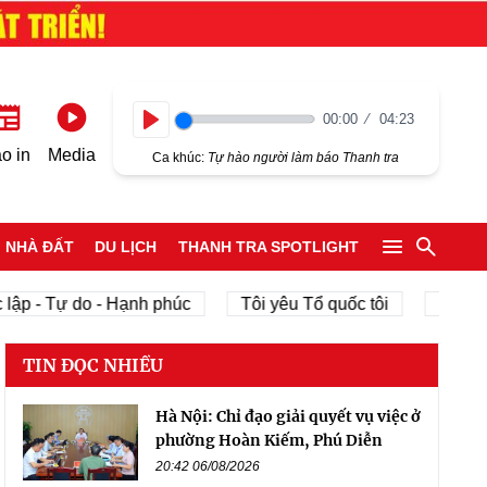
00:00
04:23
Play
o in
Media
Ca khúc:
Tự hào người làm báo Thanh tra
NHÀ ĐẤT
DU LỊCH
THANH TRA SPOTLIGHT
lập - Tự do - Hạnh phúc
Tôi yêu Tổ quốc tôi
phát tr
TIN ĐỌC NHIỀU
Hà Nội: Chỉ đạo giải quyết vụ việc ở
phường Hoàn Kiếm, Phú Diễn
20:42 06/08/2026