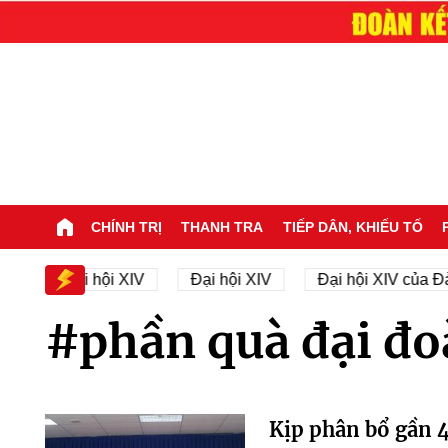
CHÍNH TRỊ
THANH TRA
TIẾP DÂN, KHIẾU TỐ
hân sự Đại hội XIV
Đại hội XIV
Đại hội XIV của Đả
#phần quà đại đo
Kịp phân bổ gần 4