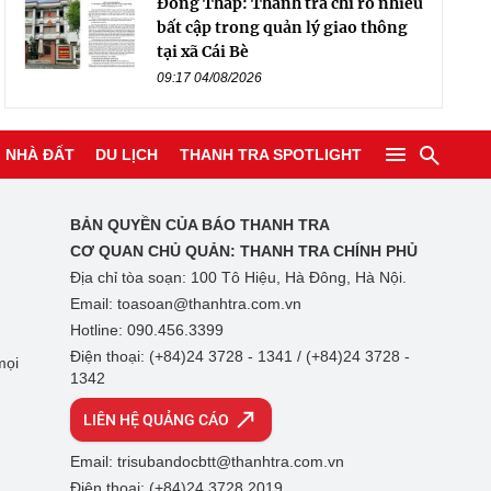
Đồng Tháp: Thanh tra chỉ rõ nhiều
bất cập trong quản lý giao thông
tại xã Cái Bè
09:17 04/08/2026
NHÀ ĐẤT
DU LỊCH
THANH TRA SPOTLIGHT
BẢN QUYỀN CỦA BÁO THANH TRA
CƠ QUAN CHỦ QUẢN:
THANH TRA CHÍNH PHỦ
Địa chỉ tòa soạn: 100 Tô Hiệu, Hà Đông, Hà Nội.
Email: toasoan@thanhtra.com.vn
Hotline: 090.456.3399
Điện thoại: (+84)24 3728 - 1341 / (+84)24 3728 -
mọi
1342
LIÊN HỆ QUẢNG CÁO
Email: trisubandocbtt@thanhtra.com.vn
Điện thoại: (+84)24 3728 2019