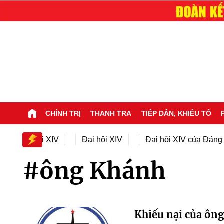
CHÍNH TRỊ
THANH TRA
TIẾP DÂN, KHIẾU TỐ
 sự Đại hội XIV
Đại hội XIV
Đại hội XIV của Đảng
#ông Khánh
Khiếu nại của ôn