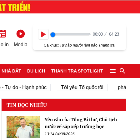
00:00
04:23
Play
o in
Media
Ca khúc:
Tự hào người làm báo Thanh tra
NHÀ ĐẤT
DU LỊCH
THANH TRA SPOTLIGHT
- Tự do - Hạnh phúc
Tôi yêu Tổ quốc tôi
phát triển 
TIN ĐỌC NHIỀU
Yêu cầu của Tổng Bí thư, Chủ tịch
nước về sắp xếp trường học
13:14 04/08/2026