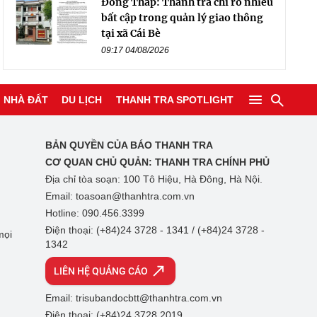
Đồng Tháp: Thanh tra chỉ rõ nhiều
bất cập trong quản lý giao thông
tại xã Cái Bè
09:17 04/08/2026
NHÀ ĐẤT
DU LỊCH
THANH TRA SPOTLIGHT
BẢN QUYỀN CỦA BÁO THANH TRA
CƠ QUAN CHỦ QUẢN:
THANH TRA CHÍNH PHỦ
Địa chỉ tòa soạn: 100 Tô Hiệu, Hà Đông, Hà Nội.
Email: toasoan@thanhtra.com.vn
Hotline: 090.456.3399
Điện thoại: (+84)24 3728 - 1341 / (+84)24 3728 -
mọi
1342
LIÊN HỆ QUẢNG CÁO
Email: trisubandocbtt@thanhtra.com.vn
Điện thoại: (+84)24 3728 2019