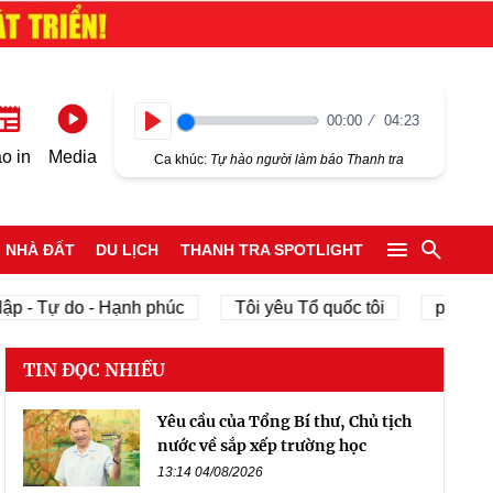
00:00
04:23
Play
o in
Media
Ca khúc:
Tự hào người làm báo Thanh tra
NHÀ ĐẤT
DU LỊCH
THANH TRA SPOTLIGHT
ập - Tự do - Hạnh phúc
Tôi yêu Tổ quốc tôi
phát triể
TIN ĐỌC NHIỀU
Yêu cầu của Tổng Bí thư, Chủ tịch
nước về sắp xếp trường học
13:14 04/08/2026