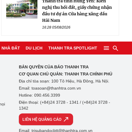
Thanh tra tỉnh Hưng Yên: Kiến
nghị thu hồi đất, giấy chứng nhận
đầu tư dự án Cửa hàng xăng dầu
Hải Nam
16:28 05/08/2026
NHÀ ĐẤT
DU LỊCH
THANH TRA SPOTLIGHT
BẢN QUYỀN CỦA BÁO THANH TRA
CƠ QUAN CHỦ QUẢN:
THANH TRA CHÍNH PHỦ
Địa chỉ tòa soạn: 100 Tô Hiệu, Hà Đông, Hà Nội.
Email: toasoan@thanhtra.com.vn
Hotline: 090.456.3399
Điện thoại: (+84)24 3728 - 1341 / (+84)24 3728 -
mọi
1342
LIÊN HỆ QUẢNG CÁO
Email: trisubandocbtt@thanhtra.com.vn