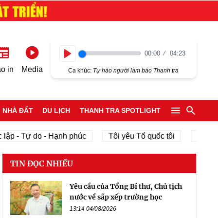
00:00
04:23
Play
o in
Media
Ca khúc:
Tự hào người làm báo Thanh tra
NHÀ ĐẤT
DU LỊCH
THANH TRA SPOTLIGHT
lập - Tự do - Hạnh phúc
Tôi yêu Tổ quốc tôi
phát tr
TIN ĐỌC NHIỀU
Yêu cầu của Tổng Bí thư, Chủ tịch
nước về sắp xếp trường học
13:14 04/08/2026