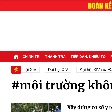
CHÍNH TRỊ
THANH TRA
TIẾP DÂN, KHIẾU TỐ
hân sự Đại hội XIV
Đại hội XIV
Đại hội XIV của Đ
#môi trường khô
Xây dựng cơ sở y 