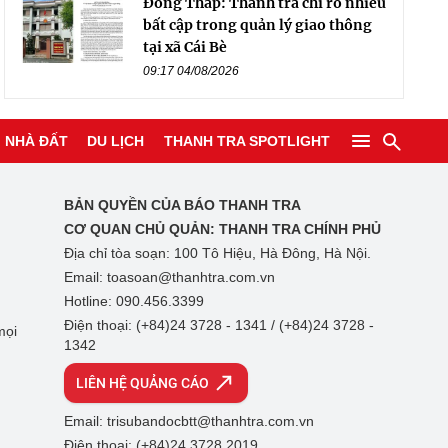
Đồng Tháp: Thanh tra chỉ rõ nhiều
bất cập trong quản lý giao thông
tại xã Cái Bè
09:17 04/08/2026
NHÀ ĐẤT
DU LỊCH
THANH TRA SPOTLIGHT
BẢN QUYỀN CỦA BÁO THANH TRA
CƠ QUAN CHỦ QUẢN:
THANH TRA CHÍNH PHỦ
Địa chỉ tòa soạn: 100 Tô Hiệu, Hà Đông, Hà Nội.
Email: toasoan@thanhtra.com.vn
Hotline: 090.456.3399
Điện thoại: (+84)24 3728 - 1341 / (+84)24 3728 -
mọi
1342
LIÊN HỆ QUẢNG CÁO
Email: trisubandocbtt@thanhtra.com.vn
Điện thoại: (+84)24 3728 2019