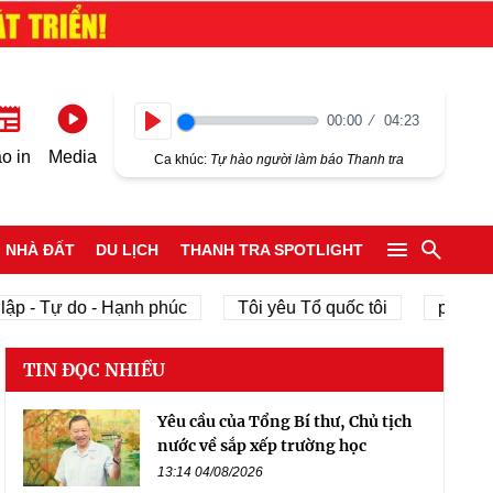
00:00
04:23
Play
o in
Media
Ca khúc:
Tự hào người làm báo Thanh tra
NHÀ ĐẤT
DU LỊCH
THANH TRA SPOTLIGHT
ập - Tự do - Hạnh phúc
Tôi yêu Tổ quốc tôi
phát tri
TIN ĐỌC NHIỀU
Yêu cầu của Tổng Bí thư, Chủ tịch
nước về sắp xếp trường học
13:14 04/08/2026