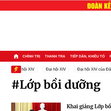
CHÍNH TRỊ
THANH TRA
TIẾP DÂN, KHIẾU TỐ
ân sự Đại hội XIV
Đại hội XIV
Đại hội XIV của Đả
#Lớp bồi dưỡng
Khai giảng Lớp bồ