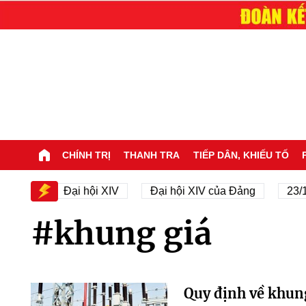
CHÍNH TRỊ
THANH TRA
TIẾP DÂN, KHIẾU TỐ
i XIV
Đại hội XIV
Đại hội XIV của Đảng
23/11
#khung giá
Quy định về khung