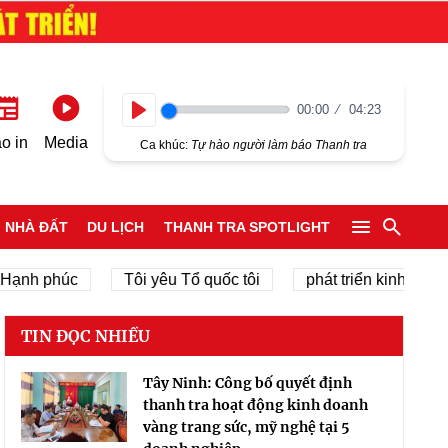
00:00
04:23
Play
o in
Media
Ca khúc:
Tự hào người làm báo Thanh tra
NHÀ ĐẤT
DU LỊCH
THANH TRA SPOTLIGHT
 Hạnh phúc
Tôi yêu Tổ quốc tôi
phát triển kinh tế tư 
TIN ĐỌC NHIỀU
Tây Ninh: Công bố quyết định
thanh tra hoạt động kinh doanh
vàng trang sức, mỹ nghệ tại 5