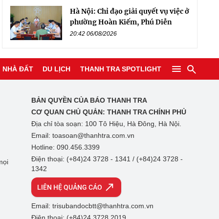
Hà Nội: Chỉ đạo giải quyết vụ việc ở
phường Hoàn Kiếm, Phú Diễn
20:42 06/08/2026
NHÀ ĐẤT
DU LỊCH
THANH TRA SPOTLIGHT
BẢN QUYỀN CỦA BÁO THANH TRA
CƠ QUAN CHỦ QUẢN:
THANH TRA CHÍNH PHỦ
Địa chỉ tòa soạn: 100 Tô Hiệu, Hà Đông, Hà Nội.
Email: toasoan@thanhtra.com.vn
Hotline: 090.456.3399
Điện thoại: (+84)24 3728 - 1341 / (+84)24 3728 -
mọi
1342
LIÊN HỆ QUẢNG CÁO
Email: trisubandocbtt@thanhtra.com.vn
Điện thoại: (+84)24 3728 2019