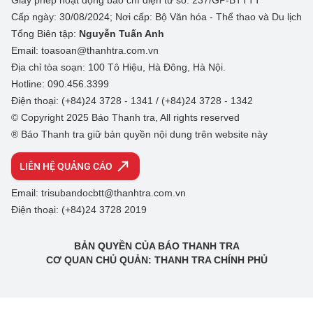
Giấy phép hoạt động báo chí điện tử số: 237/GP-BTTTT
Cấp ngày: 30/08/2024; Nơi cấp: Bộ Văn hóa - Thể thao và Du lịch
Tổng Biên tập:
Nguyễn Tuấn Anh
Email: toasoan@thanhtra.com.vn
Địa chỉ tòa soạn: 100 Tô Hiệu, Hà Đông, Hà Nội.
Hotline: 090.456.3399
Điện thoại: (+84)24 3728 - 1341 / (+84)24 3728 - 1342
© Copyright 2025 Báo Thanh tra, All rights reserved
® Báo Thanh tra giữ bản quyền nội dung trên website này
LIÊN HỆ QUẢNG CÁO
Email: trisubandocbtt@thanhtra.com.vn
Điện thoại: (+84)24 3728 2019
BẢN QUYỀN CỦA BÁO THANH TRA
CƠ QUAN CHỦ QUẢN: THANH TRA CHÍNH PHỦ