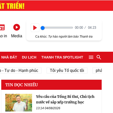
00:00
04:23
Play
o in
Media
Ca khúc:
Tự hào người làm báo Thanh tra
NHÀ ĐẤT
DU LỊCH
THANH TRA SPOTLIGHT
- Tự do - Hạnh phúc
Tôi yêu Tổ quốc tôi
phát triển 
TIN ĐỌC NHIỀU
Yêu cầu của Tổng Bí thư, Chủ tịch
nước về sắp xếp trường học
13:14 04/08/2026