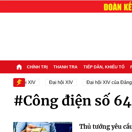
CHÍNH TRỊ
THANH TRA
TIẾP DÂN, KHIẾU TỐ
 sự Đại hội XIV
Đại hội XIV
Đại hội XIV của Đảng
#Công điện số 6
Thủ tướng yêu cầu