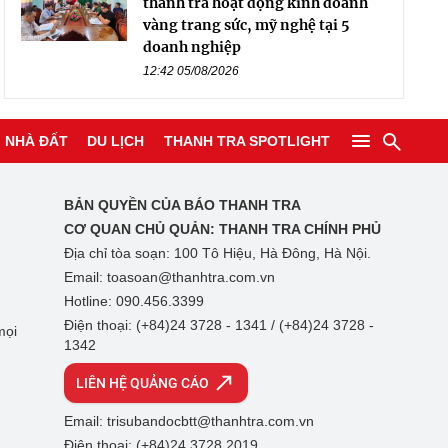
thanh tra hoạt động kinh doanh
vàng trang sức, mỹ nghệ tại 5
doanh nghiệp
12:42 05/08/2026
NHÀ ĐẤT
DU LỊCH
THANH TRA SPOTLIGHT
BẢN QUYỀN CỦA BÁO THANH TRA
CƠ QUAN CHỦ QUẢN:
THANH TRA CHÍNH PHỦ
Địa chỉ tòa soạn: 100 Tô Hiệu, Hà Đông, Hà Nội.
Email: toasoan@thanhtra.com.vn
Hotline: 090.456.3399
Điện thoại: (+84)24 3728 - 1341 / (+84)24 3728 -
mọi
1342
LIÊN HỆ QUẢNG CÁO
Email: trisubandocbtt@thanhtra.com.vn
Điện thoại: (+84)24 3728 2019