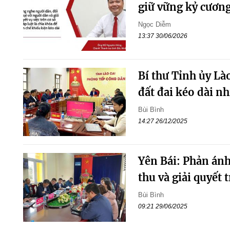
giữ vững kỷ cương
Ngọc Diễm
13:37 30/06/2026
Bí thư Tỉnh ủy Lào
đất đai kéo dài n
Bùi Bình
14:27 26/12/2025
Yên Bái: Phản ánh
thu và giải quyết 
Bùi Bình
09:21 29/06/2025