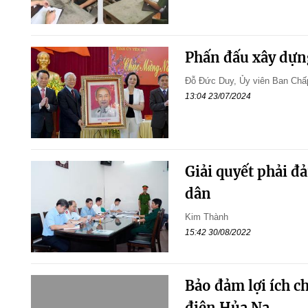
Phấn đấu xây dựn
Đỗ Đức Duy, Ủy viên Ban Chấp
13:04 23/07/2024
Giải quyết phải đ
dân
Kim Thành
15:42 30/08/2022
Bảo đảm lợi ích c
điện Hủa Na