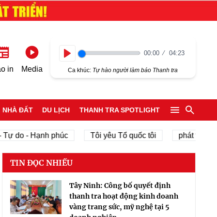
00:00
04:23
Play
o in
Media
Ca khúc:
Tự hào người làm báo Thanh tra
NHÀ ĐẤT
DU LỊCH
THANH TRA SPOTLIGHT
Tự do - Hạnh phúc
Tôi yêu Tổ quốc tôi
phát triển kin
TIN ĐỌC NHIỀU
Tây Ninh: Công bố quyết định
thanh tra hoạt động kinh doanh
vàng trang sức, mỹ nghệ tại 5