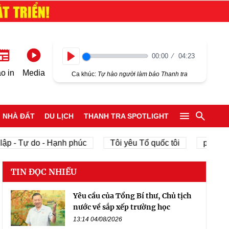
00:00
04:23
Play
o in
Media
Ca khúc:
Tự hào người làm báo Thanh tra
NHÀ ĐẤT
DU LỊCH
THANH TRA SPOTLIGHT
ập - Tự do - Hạnh phúc
Tôi yêu Tổ quốc tôi
phát tri
TIN ĐỌC NHIỀU
Yêu cầu của Tổng Bí thư, Chủ tịch
nước về sắp xếp trường học
13:14 04/08/2026