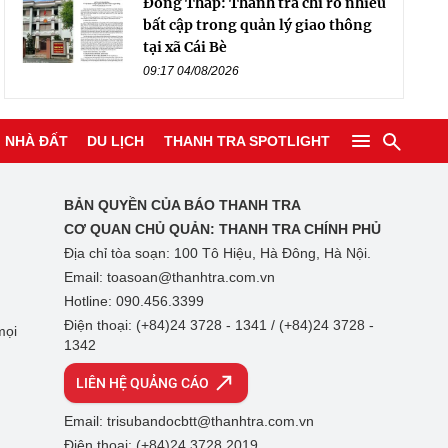
Đồng Tháp: Thanh tra chỉ rõ nhiều
bất cập trong quản lý giao thông
tại xã Cái Bè
09:17 04/08/2026
NHÀ ĐẤT
DU LỊCH
THANH TRA SPOTLIGHT
BẢN QUYỀN CỦA BÁO THANH TRA
CƠ QUAN CHỦ QUẢN:
THANH TRA CHÍNH PHỦ
Địa chỉ tòa soạn: 100 Tô Hiệu, Hà Đông, Hà Nội.
Email: toasoan@thanhtra.com.vn
Hotline: 090.456.3399
Điện thoại: (+84)24 3728 - 1341 / (+84)24 3728 -
mọi
1342
LIÊN HỆ QUẢNG CÁO
Email: trisubandocbtt@thanhtra.com.vn
Điện thoại: (+84)24 3728 2019