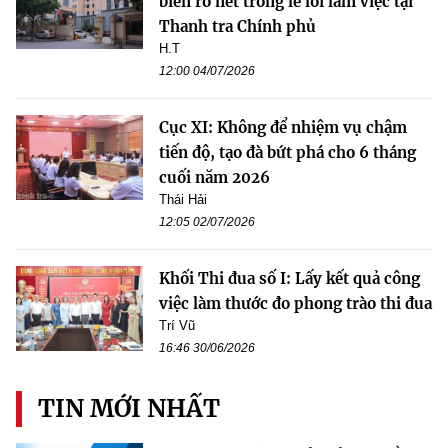
biến rõ nét trong lề lối làm việc tại
Thanh tra Chính phủ
H.T
12:00 04/07/2026
Cục XI: Không để nhiệm vụ chậm
tiến độ, tạo đà bứt phá cho 6 tháng
cuối năm 2026
Thái Hải
12:05 02/07/2026
Khối Thi đua số I: Lấy kết quả công
việc làm thước đo phong trào thi đua
Trí Vũ
16:46 30/06/2026
TIN MỚI NHẤT