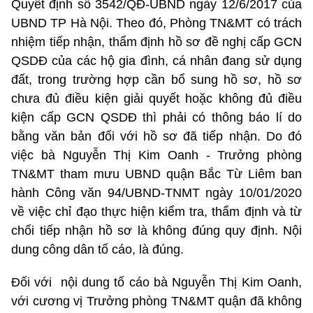
Quyết định số 3542/QĐ-UBND ngày 12/6/2017 của
UBND TP Hà Nội. Theo đó, Phòng TN&MT có trách
nhiệm tiếp nhận, thẩm định hồ sơ đề nghị cấp GCN
QSDĐ của các hộ gia đình, cá nhân đang sử dụng
đất, trong trường hợp cần bổ sung hồ sơ, hồ sơ
chưa đủ điều kiện giải quyết hoặc không đủ điều
kiện cấp GCN QSDĐ thì phải có thông báo lí do
bằng văn bản đối với hồ sơ đã tiếp nhận. Do đó
việc bà Nguyễn Thị Kim Oanh - Trưởng phòng
TN&MT tham mưu UBND quận Bắc Từ Liêm ban
hành Công văn 94/UBND-TNMT ngày 10/01/2020
về việc chỉ đạo thực hiện kiểm tra, thẩm định và từ
chối tiếp nhận hồ sơ là không đúng quy định. Nội
dung công dân tố cáo, là đúng.
Đối với nội dung tố cáo bà Nguyễn Thị Kim Oanh,
với cương vị Trưởng phòng TN&MT quận đã không