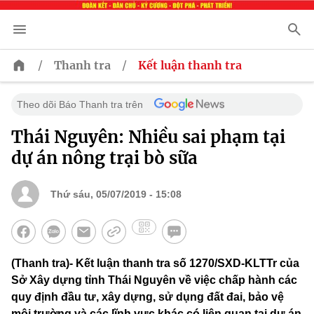
/
/
Thanh tra
Kết luận thanh tra
Theo dõi Báo Thanh tra trên
Thái Nguyên: Nhiều sai phạm tại
dự án nông trại bò sữa
Thứ sáu, 05/07/2019 - 15:08
(Thanh tra)- Kết luận thanh tra số 1270/SXD-KLTTr của
Sở Xây dựng tỉnh Thái Nguyên về việc chấp hành các
quy định đầu tư, xây dựng, sử dụng đất đai, bảo vệ
môi trường và các lĩnh vực khác có liên quan tại dự án