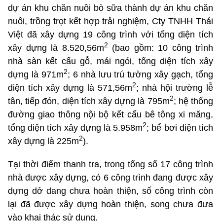
dự án khu chăn nuôi bò sữa thành dự án khu chăn
nuôi, trồng trọt kết hợp trải nghiệm, Cty TNHH Thái
Việt đã xây dựng 19 công trình với tổng diện tích
2
xây dựng là 8.520,56m
(bao gồm: 10 công trình
nhà sàn kết cấu gỗ, mái ngói, tổng diện tích xây
2
dựng là 971m
; 6 nhà lưu trú tường xây gạch, tổng
2
diện tích xây dựng là 571,56m
; nhà hội trường lễ
2
tân, tiếp đón, diện tích xây dựng là 795m
; hệ thống
đường giao thông nội bộ kết cấu bê tông xi măng,
2
tổng diện tích xây dựng là 5.958m
; bể bơi diện tích
2
xây dựng là 225m
).
Tại thời điểm thanh tra, trong tổng số 17 công trình
nhà được xây dựng, có 6 công trình đang được xây
dựng dở dang chưa hoàn thiện, số công trình còn
lại đã được xây dựng hoàn thiện, song chưa đưa
vào khai thác sử dụng.