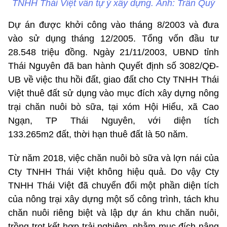
TNHH Thái Việt vẫn tự ý xây dựng. Ảnh: Trần Quý
Dự án được khởi công vào tháng 8/2003 và đưa
vào sử dụng tháng 12/2005. Tổng vốn đầu tư
28.548 triệu đồng. Ngày 21/11/2003, UBND tỉnh
Thái Nguyên đã ban hành Quyết định số 3082/QĐ-
UB về việc thu hồi đất, giao đất cho Cty TNHH Thái
Việt thuê đất sử dụng vào mục đích xây dựng nông
trại chăn nuôi bò sữa, tại xóm Hội Hiểu, xã Cao
Ngạn, TP Thái Nguyên, với diện tích
133.265m2 đất, thời hạn thuê đất là 50 năm.
Từ năm 2018, việc chăn nuôi bò sữa và lợn nái của
Cty TNHH Thái Việt không hiệu quả. Do vậy Cty
TNHH Thái Việt đã chuyển đổi một phần diện tích
của nông trại xây dựng một số công trình, tách khu
chăn nuôi riêng biệt và lập dự án khu chăn nuôi,
trồng trọt kết hợp trải nghiệm, nhằm mục đích nâng