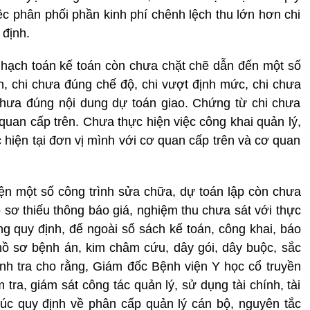
iệc phân phối phần kinh phí chênh lệch thu lớn hơn chi
định.
, hạch toán kế toán còn chưa chặt chẽ dẫn đến một số
, chi chưa đúng chế độ, chi vượt định mức, chi chưa
chưa đúng nội dung dự toán giao. Chứng từ chi chưa
quan cấp trên. Chưa thực hiện việc công khai quản lý,
c hiện tại đơn vị mình với cơ quan cấp trên và cơ quan
iện một số công trình sửa chữa, dự toán lập còn chưa
 sơ thiếu thông báo giá, nghiệm thu chưa sát với thực
ng quy định, để ngoài sổ sách kế toán, công khai, báo
hồ sơ bệnh án, kim châm cứu, dây gói, dây buộc, sắc
nh tra cho rằng, Giám đốc Bệnh viện Y học cổ truyền
 tra, giám sát công tác quản lý, sử dụng tài chính, tài
túc quy định về phân cấp quản lý cán bộ, nguyên tắc