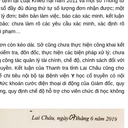
định tại Luật Khiếu nại năm 2011 và một số Thông tư
 sổ đầy đủ đúng thứ tự số lượng đơn nhận được; một
 lý đơn; biên bản làm việc, báo cáo xác minh, kết luận
bảo; chưa làm rõ các yêu cầu xác minh, xác định rõ
sai phạm…
 đơn còn kéo dài. Sở cũng chưa thực hiện công khai kết
 kiểm tra, đôn đốc, thực hiện các biện pháp xử lý; chưa
 công tác quản lý tài chính, chế độ, chính sách đối với
ruyền. Kết luận của Thanh tra tỉnh Lai Châu cũng cho
 chi tiêu nội bộ tại Bệnh viện
Y
học cổ truyền có nội
ức khoán cước điện thoại di động của Giám đốc, quy
ng, quy định chế độ hỗ trợ cho viên chức đi học không