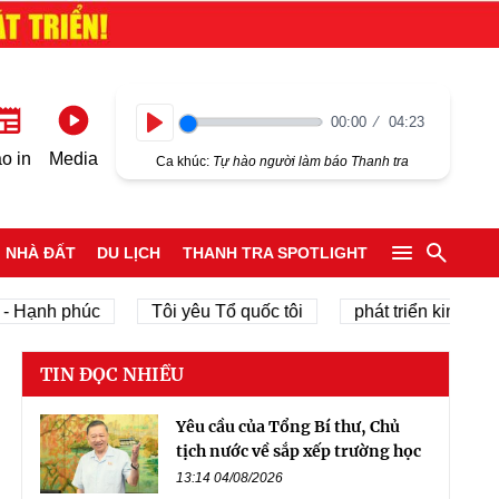
00:00
04:23
Play
o in
Media
Ca khúc:
Tự hào người làm báo Thanh tra
NHÀ ĐẤT
DU LỊCH
THANH TRA SPOTLIGHT
nh phúc
Tôi yêu Tổ quốc tôi
phát triển kinh tế tư nhâ
TIN ĐỌC NHIỀU
Yêu cầu của Tổng Bí thư, Chủ
tịch nước về sắp xếp trường học
13:14 04/08/2026