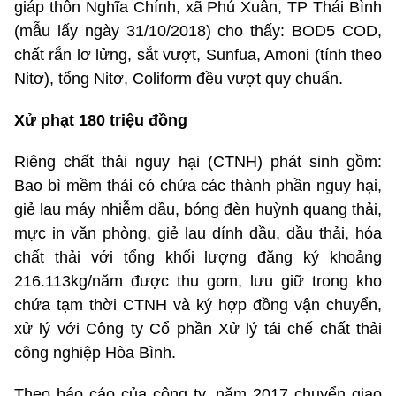
giáp thôn Nghĩa Chính, xã Phú Xuân, TP Thái Bình
(mẫu lấy ngày 31/10/2018) cho thấy: BOD5 COD,
chất rắn lơ lửng, sắt vượt, Sunfua, Amoni (tính theo
Nitơ), tổng Nitơ, Coliform đều vượt quy chuẩn.
Xử phạt 180 triệu đồng
Riêng chất thải nguy hại (CTNH) phát sinh gồm:
Bao bì mềm thải có chứa các thành phần nguy hại,
giẻ lau máy nhiễm dầu, bóng đèn huỳnh quang thải,
mực in văn phòng, giẻ lau dính dầu, dầu thải, hóa
chất thải với tổng khối lượng đăng ký khoảng
216.113kg/năm được thu gom, lưu giữ trong kho
chứa tạm thời CTNH và ký hợp đồng vận chuyển,
xử lý với Công ty Cổ phần Xử lý tái chế chất thải
công nghiệp Hòa Bình.
Theo báo cáo của công ty, năm 2017 chuyển giao