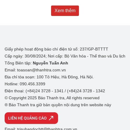
Xem thêm
Giấy phép hoạt động báo chí điện tử số: 237/GP-BTTTT
Cấp ngày: 30/08/2024; Nơi cấp: Bộ Văn hóa - Thể thao và Du lịch
Tổng Biên tập:
Nguyễn Tuấn Anh
Email: toasoan@thanhtra.com.vn
Địa chỉ tòa soạn: 100 Tô Hiệu, Hà Đông, Hà Nội.
Hotline: 090.456.3399
Điện thoại: (+84)24 3728 - 1341 / (+84)24 3728 - 1342
© Copyright 2025 Báo Thanh tra, All rights reserved
® Báo Thanh tra giữ bản quyền nội dung trên website này
LIÊN HỆ QUẢNG CÁO
Email: trisubandocbtt@thanhtra.com.vn