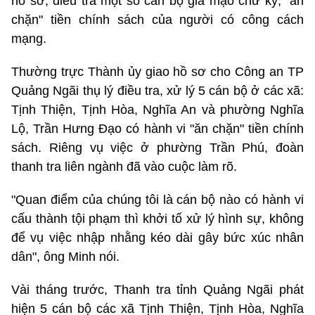
hồ sơ, điều tra một số cán bộ giả mạo chữ ký, "ăn
chặn" tiền chính sách của người có công cách
mạng.
Thường trực Thành ủy giao hồ sơ cho Công an TP
Quảng Ngãi thụ lý điều tra, xử lý 5 cán bộ ở các xã:
Tịnh Thiện, Tịnh Hòa, Nghĩa An và phường Nghĩa
Lộ, Trần Hưng Đạo có hành vi "ăn chặn" tiền chính
sách. Riêng vụ việc ở phường Trần Phú, đoàn
thanh tra liên ngành đã vào cuộc làm rõ.
"Quan điểm của chúng tôi là cán bộ nào có hành vi
cấu thành tội phạm thì khởi tố xử lý hình sự, không
để vụ việc nhập nhằng kéo dài gây bức xúc nhân
dân", ông Minh nói.
Vài tháng trước, Thanh tra tỉnh Quảng Ngãi phát
hiện 5 cán bộ các xã Tịnh Thiện, Tịnh Hòa, Nghĩa