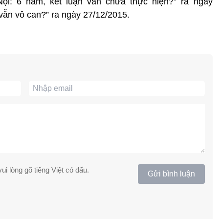
ội: 6 năm, kết luận vẫn chưa thực hiện?” ra ngày
 vẫn vô can?” ra ngày 27/12/2015.
ui lòng gõ tiếng Việt có dấu.
Gửi bình luận