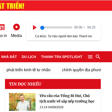
00:00
04:23
Play
o in
Media
Ca khúc:
Tự hào người làm báo Thanh tra
NHÀ ĐẤT
DU LỊCH
THANH TRA SPOTLIGHT
t triển kinh tế tư nhân
chính quyền địa phương 2 cấp
TIN ĐỌC NHIỀU
Yêu cầu của Tổng Bí thư, Chủ
tịch nước về sắp xếp trường học
13:14 04/08/2026