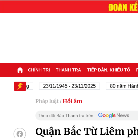
CHÍNH TRỊ
THANH TRA
TIẾP DÂN, KHIẾU TỐ
a Đảng
23/11/1945 - 23/11/2025
80 năm Hành trình 
Hồi âm
Pháp luật
/
Theo dõi Báo Thanh tra trên
Quận Bắc Từ Liêm phả