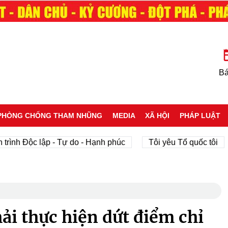
Bá
PHÒNG CHỐNG THAM NHŨNG
MEDIA
XÃ HỘI
PHÁP LUẬT
Độc lập - Tự do - Hạnh phúc
Tôi yêu Tổ quốc tôi
phá
i thực hiện dứt điểm chỉ