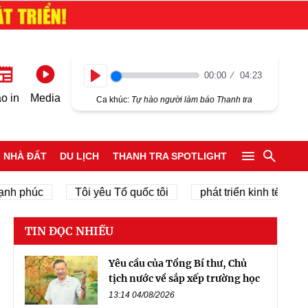
00:00
04:23
Play
o in
Media
Ca khúc:
Tự hào người làm báo Thanh tra
NHÀ ĐẤT
DU LỊCH
THANH TRA SPOTLIGHT
húc
Tôi yêu Tổ quốc tôi
phát triển kinh tế tư nhân
TIN ĐỌC NHIỀU
Yêu cầu của Tổng Bí thư, Chủ
tịch nước về sắp xếp trường học
13:14 04/08/2026