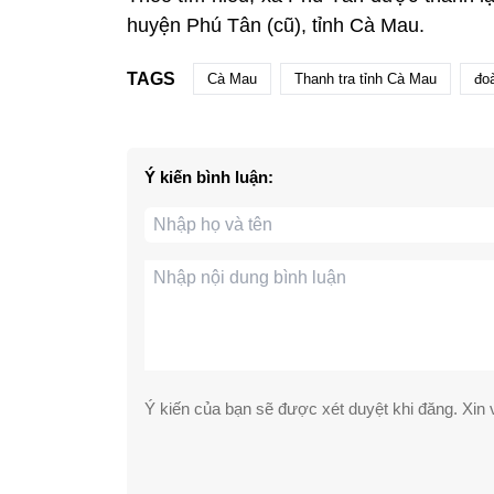
huyện Phú Tân (cũ), tỉnh Cà Mau.
TAGS
Cà Mau
Thanh tra tỉnh Cà Mau
đoà
Ý kiến bình luận:
Ý kiến của bạn sẽ được xét duyệt khi đăng. Xin v