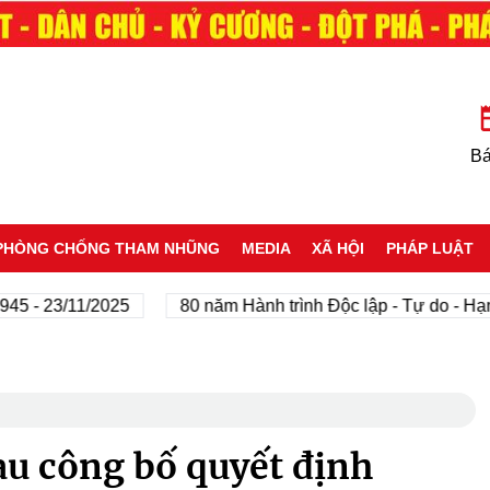
Bá
PHÒNG CHỐNG THAM NHŨNG
MEDIA
XÃ HỘI
PHÁP LUẬT
3/11/2025
80 năm Hành trình Độc lập - Tự do - Hạnh phú
au công bố quyết định