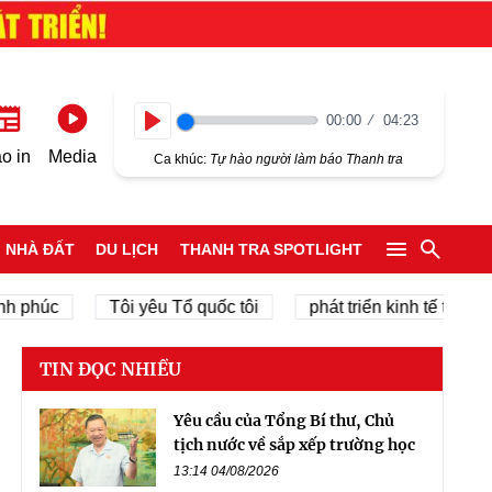
00:00
04:23
Play
o in
Media
Ca khúc:
Tự hào người làm báo Thanh tra
NHÀ ĐẤT
DU LỊCH
THANH TRA SPOTLIGHT
c
Tôi yêu Tổ quốc tôi
phát triển kinh tế tư nhân
TIN ĐỌC NHIỀU
Yêu cầu của Tổng Bí thư, Chủ
tịch nước về sắp xếp trường học
13:14 04/08/2026