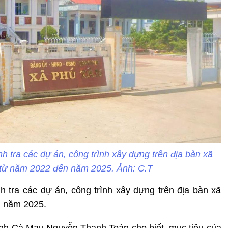
h tra các dự án, công trình xây dựng trên địa bàn xã
 từ năm 2022 đến năm 2025. Ảnh: C.T
h tra các dự án, công trình xây dựng trên địa bàn xã
n năm 2025.
ỉnh Cà Mau Nguyễn Thanh Toản cho biết, mục tiêu của