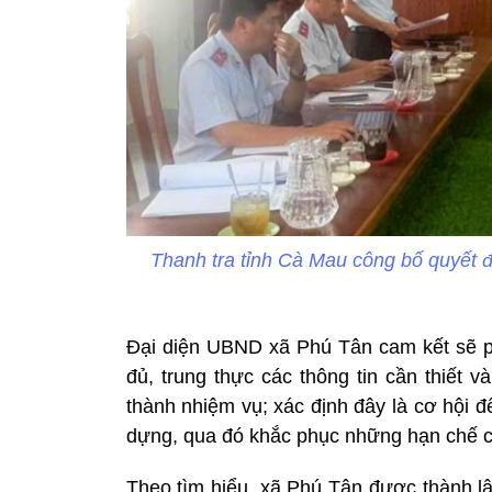
Thanh tra tỉnh Cà Mau công bố quyết đị
Đại diện UBND xã Phú Tân cam kết sẽ ph
đủ, trung thực các thông tin cần thiết v
thành nhiệm vụ; xác định đây là cơ hội đ
dựng, qua đó khắc phục những hạn chế cò
Theo tìm hiểu, xã Phú Tân được thành l