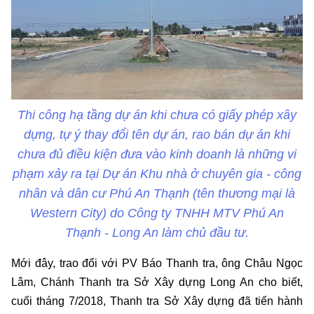
Thi công hạ tầng dự án khi chưa có giấy phép xây
dựng, tự ý thay đổi tên dự án, rao bán dự án khi
chưa đủ điều kiện đưa vào kinh doanh là những vi
phạm xảy ra tại Dự án Khu nhà ở chuyên gia - công
nhân và dân cư Phú An Thạnh (tên thương mại là
Western City) do Công ty TNHH MTV Phú An
Thạnh - Long An làm chủ đầu tư.
Mới đây, trao đổi với PV Báo Thanh tra, ông Châu Ngọc
Lâm, Chánh Thanh tra Sở Xây dựng Long An cho biết,
cuối tháng 7/2018, Thanh tra Sở Xây dựng đã tiến hành