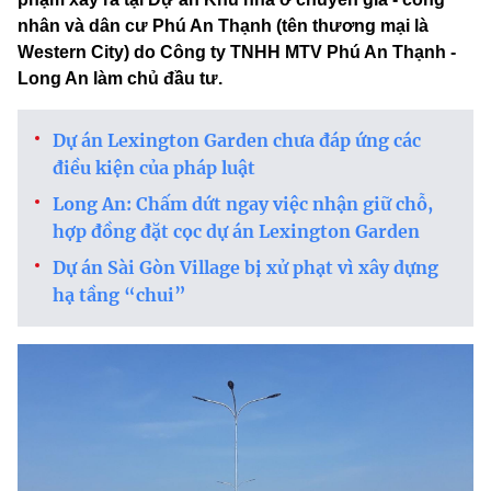
nhân và dân cư Phú An Thạnh (tên thương mại là
Western City) do Công ty TNHH MTV Phú An Thạnh -
Long An làm chủ đầu tư.
Dự án Lexington Garden chưa đáp ứng các
điều kiện của pháp luật
Long An: Chấm dứt ngay việc nhận giữ chỗ,
hợp đồng đặt cọc dự án Lexington Garden
Dự án Sài Gòn Village bị xử phạt vì xây dựng
hạ tầng “chui”