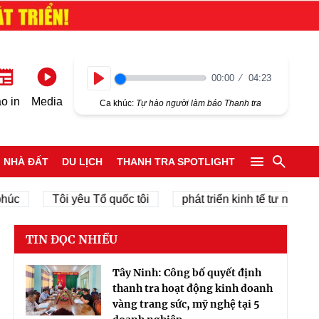
00:00
04:23
Play
o in
Media
Ca khúc:
Tự hào người làm báo Thanh tra
NHÀ ĐẤT
DU LỊCH
THANH TRA SPOTLIGHT
Tôi yêu Tổ quốc tôi
phát triển kinh tế tư nhân
c
TIN ĐỌC NHIỀU
Tây Ninh: Công bố quyết định
thanh tra hoạt động kinh doanh
vàng trang sức, mỹ nghệ tại 5