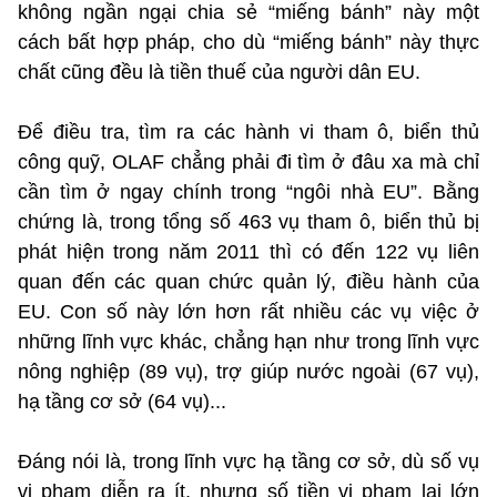
không ngần ngại chia sẻ “miếng bánh” này một
cách bất hợp pháp, cho dù “miếng bánh” này thực
chất cũng đều là tiền thuế của người dân EU.
Để điều tra, tìm ra các hành vi tham ô, biển thủ
công quỹ, OLAF chẳng phải đi tìm ở đâu xa mà chỉ
cần tìm ở ngay chính trong “ngôi nhà EU”. Bằng
chứng là, trong tổng số 463 vụ tham ô, biển thủ bị
phát hiện trong năm 2011 thì có đến 122 vụ liên
quan đến các quan chức quản lý, điều hành của
EU. Con số này lớn hơn rất nhiều các vụ việc ở
những lĩnh vực khác, chẳng hạn như trong lĩnh vực
nông nghiệp (89 vụ), trợ giúp nước ngoài (67 vụ),
hạ tầng cơ sở (64 vụ)...
Đáng nói là, trong lĩnh vực hạ tầng cơ sở, dù số vụ
vi phạm diễn ra ít, nhưng số tiền vi phạm lại lớn