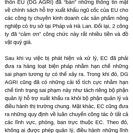
thôn EU (DG AGRI) đã “bán” những thông tin mật
về chính sách hỗ trợ xuất khẩu ngũ cốc của EU cho
các công ty chuyên kinh doanh các sản phẩm nông
nghiệp có trụ sở tại Pháp và Hà Lan. Đổi lại, 2 công
ty đã “cảm ơn” công chức này rất nhiều tiền và đồ
vật quý giá.
Sau khi vụ việc bị phát hiện và xử lý, EC đã phải
đưa ra hàng loạt biện pháp nhằm hạn chế những
sai phạm tương tự có thể xảy ra. Trong khi đó, DG
AGRI cũng đã có những cải tổ tích cực nhằm hạn
chế tình trạng sai phạm này như tách riêng bộ phận
quản lý hỗ trợ xuất khẩu ra khỏi bộ phận quản lý và
điều hành thị trường chung. Mặt khác, EC cũng đưa
ra những quy định về luân chuyển công tác ở tất cả
các lĩnh vực, phòng, ban trực thuộc EC. Theo đó,
không ai được phép quản lý, điều hành những lĩnh