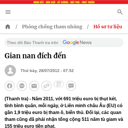
/
/
Phòng chống tham nhũng
Hồ sơ tư liệu
Theo dõi Báo Thanh tra trên
Gian nan đích đến
Thứ bảy, 28/07/2012 - 07:52
(Thanh tra) - Năm 2011, với 691 triệu euro bị thụt két,
tính bình quân, mỗi ngày, ở Liên minh châu Âu (EU) có
gần 1,9 triệu euro bị tham ô, biển thủ. Đổi lại, các quan
tham cũng đã phải nhận tổng cộng 511 năm tù giam và
155 triệu euro tiền phạt.