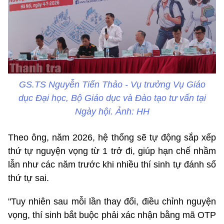
GS.TS Nguyễn Tiến Thảo - Vụ trưởng Vụ Giáo
dục Đại học, Bộ Giáo dục và Đào tạo tư vấn tại
Ngày hội. Ảnh: HH
Theo ông, năm 2026, hệ thống sẽ tự động sắp xếp
thứ tự nguyện vọng từ 1 trở đi, giúp hạn chế nhầm
lẫn như các năm trước khi nhiều thí sinh tự đánh số
thứ tự sai.
"Tuy nhiên sau mỗi lần thay đổi, điều chỉnh nguyện
vọng, thí sinh bắt buộc phải xác nhận bằng mã OTP