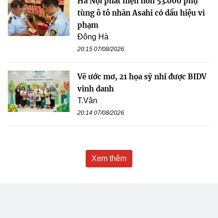
Hà Nội phát hiện hơn 53.000 phụ
tùng ô tô nhãn Asahi có dấu hiệu vi
phạm
Đông Hà
20:15 07/08/2026
Vẽ ước mơ, 21 họa sỹ nhí được BIDV
vinh danh
T.Vân
20:14 07/08/2026
Xem thêm