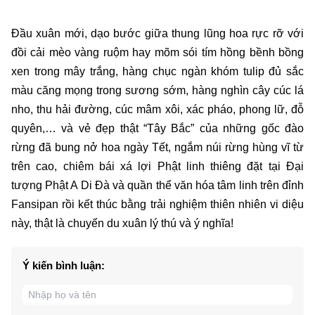
Đầu xuân mới, dạo bước giữa thung lũng hoa rực rỡ với
đồi cải mèo vàng ruộm hay mõm sói tím hồng bềnh bồng
xen trong mây trắng, hàng chục ngàn khóm tulip đủ sắc
màu căng mọng trong sương sớm, hàng nghìn cây cúc lá
nho, thu hải đường, cúc mâm xôi, xác pháo, phong lữ, đỗ
quyên,… và vẻ đẹp thật “Tây Bắc” của những gốc đào
rừng đã bung nở hoa ngày Tết, ngắm núi rừng hùng vĩ từ
trên cao, chiêm bái xá lợi Phật linh thiêng đặt tại Đại
tượng Phật A Di Đà và quần thể văn hóa tâm linh trên đỉnh
Fansipan rồi kết thúc bằng trải nghiệm thiên nhiên vi diệu
này, thật là chuyến du xuân lý thú và ý nghĩa!
Ý kiến bình luận: