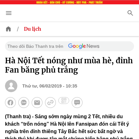
/
Du lịch
Theo dõi Báo Thanh tra trên
Hà Nội Tết nóng như mùa hè, đỉnh
Fan băng phủ trắng
Thứ tư, 06/02/2019 - 10:35
(Thanh tra) - Sáng sớm ngày mùng 2 Tết, nhiều du
khách “trốn nóng” Hà Nội lên Fansipan đón cái Tết ý
nghĩa trên đỉnh thiêng Tây Bắc hết sức bất ngờ và
thích thú khi được tận mắt chứng kiến băng phủ trắng