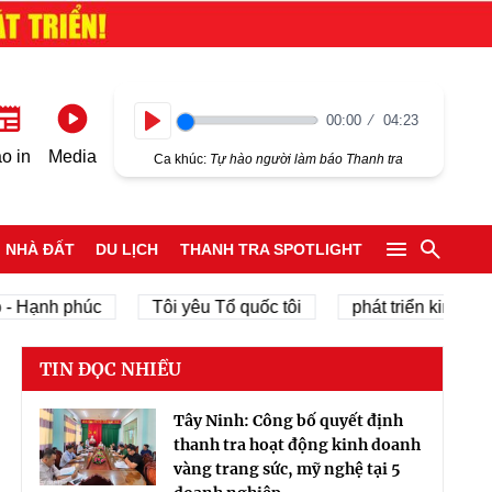
00:00
04:23
Play
o in
Media
Ca khúc:
Tự hào người làm báo Thanh tra
NHÀ ĐẤT
DU LỊCH
THANH TRA SPOTLIGHT
nh phúc
Tôi yêu Tổ quốc tôi
phát triển kinh tế tư nhâ
TIN ĐỌC NHIỀU
Tây Ninh: Công bố quyết định
thanh tra hoạt động kinh doanh
vàng trang sức, mỹ nghệ tại 5