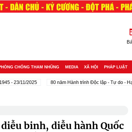
Bá
PHÒNG CHỐNG THAM NHŨNG
MEDIA
XÃ HỘI
PHÁP LUẬT
- 23/11/2025
80 năm Hành trình Độc lập - Tự do - Hạnh p
 diễu binh, diễu hành Quốc