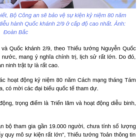
ết, Bộ Công an sẽ bảo vệ sự kiện kỷ niệm 80 năm
diễu hành Quốc khánh 2/9 ở cấp độ cao nhất. Ảnh:
Đoàn Bắc
và Quốc khánh 2/9, theo Thiếu tướng Nguyễn Quốc
 nước, mang ý nghĩa chính trị, lịch sử rất lớn. Do đó,
 ninh trật tự là rất cao.
các hoạt động kỷ niệm 80 năm Cách mạng tháng Tám
a, có mời các đại biểu quốc tế tham dự.
ộng, trọng điểm là Triển lãm và hoạt động diễu binh,
án bộ tham gia gần 19.000 người, chưa tính số lượng
y quy mô sự kiện rất lớn”, Thiếu tướng Toản thông tin