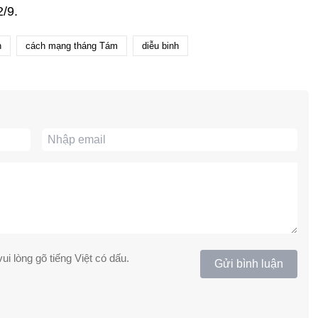
/9.
h
cách mạng tháng Tám
diễu binh
ui lòng gõ tiếng Việt có dấu.
Gửi bình luận