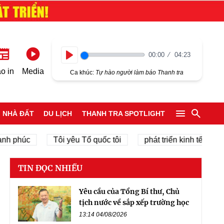
00:00
04:23
Play
o in
Media
Ca khúc:
Tự hào người làm báo Thanh tra
NHÀ ĐẤT
DU LỊCH
THANH TRA SPOTLIGHT
húc
Tôi yêu Tổ quốc tôi
phát triển kinh tế tư nhân
TIN ĐỌC NHIỀU
Yêu cầu của Tổng Bí thư, Chủ
tịch nước về sắp xếp trường học
13:14 04/08/2026