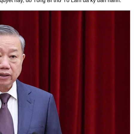
quyết này, do Tổng Bí thư Tô Lâm đã ký ban hành.