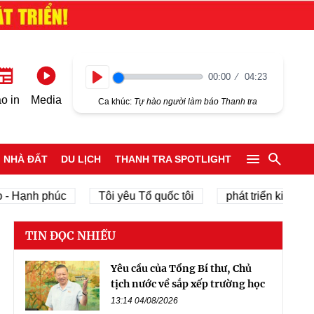
00:00
04:23
Play
o in
Media
Ca khúc:
Tự hào người làm báo Thanh tra
NHÀ ĐẤT
DU LỊCH
THANH TRA SPOTLIGHT
ạnh phúc
Tôi yêu Tổ quốc tôi
phát triển kinh tế tư nh
TIN ĐỌC NHIỀU
Yêu cầu của Tổng Bí thư, Chủ
tịch nước về sắp xếp trường học
13:14 04/08/2026