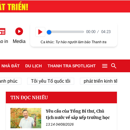
00:00
04:23
Play
o in
Media
Ca khúc:
Tự hào người làm báo Thanh tra
NHÀ ĐẤT
DU LỊCH
THANH TRA SPOTLIGHT
húc
Tôi yêu Tổ quốc tôi
phát triển kinh tế tư nhân
TIN ĐỌC NHIỀU
Yêu cầu của Tổng Bí thư, Chủ
tịch nước về sắp xếp trường học
13:14 04/08/2026