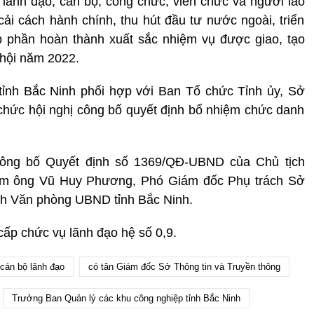
ể lãnh đạo, cán bộ, công chức, viên chức và người lao
ải cách hành chính, thu hút đầu tư nước ngoài, triển
p phần hoàn thành xuất sắc nhiệm vụ được giao, tạo
ã hội năm 2022.
ỉnh Bắc Ninh phối hợp với Ban Tổ chức Tỉnh ủy, Sở
 chức hội nghị công bố quyết định bổ nhiệm chức danh
công bố Quyết định số 1369/QĐ-UBND của Chủ tịch
iệm ông Vũ Huy Phương, Phó Giám đốc Phụ trách Sở
nh Văn phòng UBND tỉnh Bắc Ninh.
ấp chức vụ lãnh đạo hệ số 0,9.
cán bộ lãnh đạo
có tân Giám đốc Sở Thông tin và Truyền thông
Trưởng Ban Quản lý các khu công nghiệp tỉnh Bắc Ninh