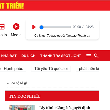
00:00
04:23
Play
o in
Media
Ca khúc:
Tự hào người làm báo Thanh tra
NHÀ ĐẤT
DU LỊCH
THANH TRA SPOTLIGHT
nh phúc
Tôi yêu Tổ quốc tôi
phát triển kinh tế tư nh
đồ bộ bé gái
TIN ĐỌC NHIỀU
Tây Ninh: Công bố quyết định