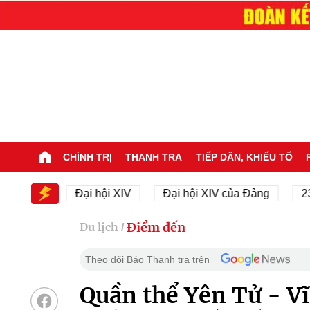
CHÍNH TRỊ
THANH TRA
TIẾP DÂN, KHIẾU TỐ
XIV
Đại hội XIV
Đại hội XIV của Đảng
23/11/1
Điểm đến
Du lịch
/
Theo dõi Báo Thanh tra trên
Quần thể Yên Tử - V