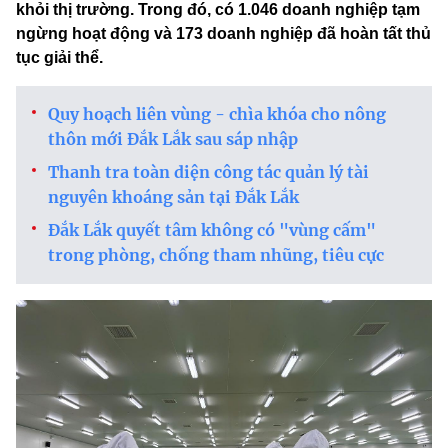
khỏi thị trường. Trong đó, có 1.046 doanh nghiệp tạm
ngừng hoạt động và 173 doanh nghiệp đã hoàn tất thủ
tục giải thể.
Quy hoạch liên vùng - chìa khóa cho nông
thôn mới Đắk Lắk sau sáp nhập
Thanh tra toàn diện công tác quản lý tài
nguyên khoáng sản tại Đắk Lắk
Đắk Lắk quyết tâm không có "vùng cấm"
trong phòng, chống tham nhũng, tiêu cực