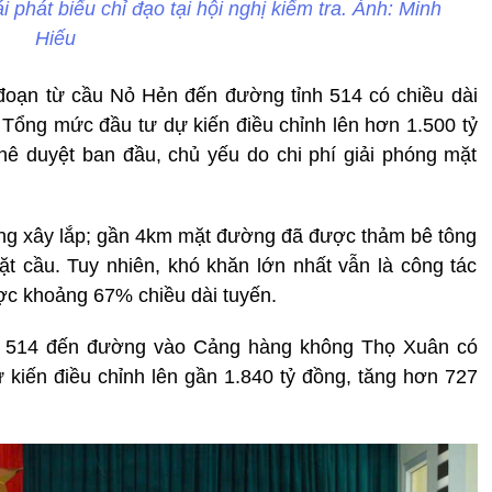
phát biểu chỉ đạo tại hội nghị kiểm tra. Ảnh: Minh
Hiếu
oạn từ cầu Nỏ Hẻn đến đường tỉnh 514 có chiều dài
Tổng mức đầu tư dự kiến điều chỉnh lên hơn 1.500 tỷ
hê duyệt ban đầu, chủ yếu do chi phí giải phóng mặt
ng xây lắp; gần 4km mặt đường đã được thảm bê tông
t cầu. Tuy nhiên, khó khăn lớn nhất vẫn là công tác
ợc khoảng 67% chiều dài tuyến.
nh 514 đến đường vào Cảng hàng không Thọ Xuân có
 kiến điều chỉnh lên gần 1.840 tỷ đồng, tăng hơn 727