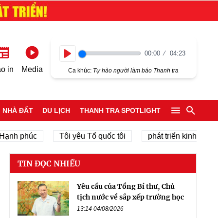
00:00
04:23
Play
o in
Media
Ca khúc:
Tự hào người làm báo Thanh tra
NHÀ ĐẤT
DU LỊCH
THANH TRA SPOTLIGHT
húc
Tôi yêu Tổ quốc tôi
phát triển kinh tế tư nhân
TIN ĐỌC NHIỀU
Yêu cầu của Tổng Bí thư, Chủ
tịch nước về sắp xếp trường học
13:14 04/08/2026