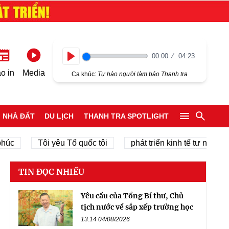
00:00
04:23
Play
o in
Media
Ca khúc:
Tự hào người làm báo Thanh tra
NHÀ ĐẤT
DU LỊCH
THANH TRA SPOTLIGHT
Tôi yêu Tổ quốc tôi
phát triển kinh tế tư nhân
c
TIN ĐỌC NHIỀU
Yêu cầu của Tổng Bí thư, Chủ
tịch nước về sắp xếp trường học
13:14 04/08/2026